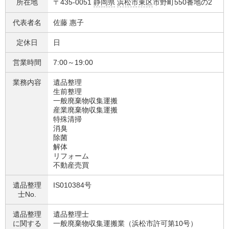
所在地
〒435-0051
静岡県
浜松市東区
市野町550番地の2
代表者名
佐藤 惠子
定休日
日
営業時間
7:00～19:00
業務内容
遺品整理
生前整理
一般廃棄物収集運搬
産業廃棄物収集運搬
特殊清掃
消臭
除菌
解体
リフォーム
不動産売買
遺品整理
IS010384号
士No.
遺品整理
遺品整理士
に関する
一般廃棄物収集運搬業（浜松市許可第10号）