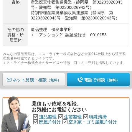
資格
産業廃棄物収集運搬業（静岡県 第02203026943
号・愛知県 第02300026943号）
特別管理産業廃棄物収集運搬業（静岡県 第
02203026943号・愛知県 第02300026943号）
その他の
遺品整理 優良事業所
資格・
所
エコアクション21 認証登録番 0010153
属団体
みんなの遺品整理は、エス・ライナー株式会社など全国914社以上から遺品整
理業者を検索できるサイトです。
エス・ライナー株式会社のサービスや特徴、口コミ・評判を掲載しています。
ネット見積
電話で相談
（無料）
（無料）
見積もり依頼＆相談、
お気軽にお電話ください
遺品整理
生前整理
特殊清掃
部屋片付け
空き家・ゴミ屋敷片付け