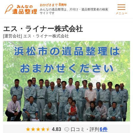
8
おかげさまで
周年
みんなの遺品整理は、片付け・遺品整理業者の検索
サイトです
メニュー
エス・ライナー株式会社
[運営会社] エス・ライナー株式会社
4.83
口コミ・評判
6
件