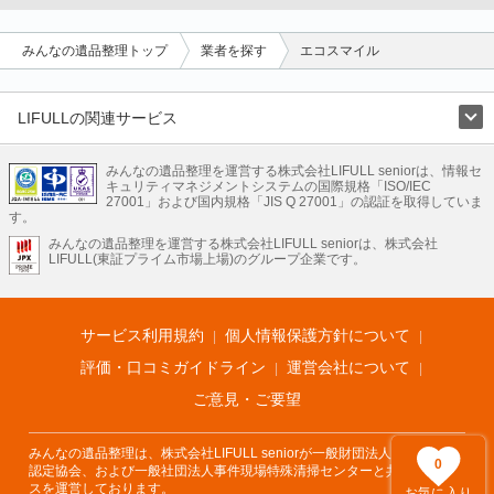
みんなの遺品整理トップ
業者を探す
エコスマイル
LIFULLの関連サービス
LIFULLのサービス
みんなの遺品整理を運営する株式会社LIFULL seniorは、情報セ
不動産・住宅
引越し
老人ホーム
地方創生
ママの就労支援
キュリティマネジメントシステムの国際規格「ISO/IEC
不動産クラウドファンディング
遺品整理
老後の暮らし情報
27001」および国内規格「JIS Q 27001」の認証を取得していま
農業技術
す。
みんなの遺品整理を運営する株式会社LIFULL seniorは、株式会社
LIFULL HOME'Sのサービス
LIFULL(東証プライム市場上場)のグループ企業です。
不動産・住宅
マンション
一戸建て
注文住宅
リノベーション
不動産査定
マンション専門売却査定
不動産投資
アドバイザー
住まいの窓口
住宅ローン
住まいインデックス
プライスマップ
不動産アーカイブ
空き家バンク
家賃相場
不動産会社
まちむすび
サービス利用規約
個人情報保護方針について
不動産用語集
住まいのお役立ち情報
LIFULL HOME'S PRESS
DIY Mag
アプリ
不動産データ
不動産転職
評価・口コミガイドライン
運営会社について
ご意見・ご要望
みんなの遺品整理は、株式会社LIFULL seniorが一般財団法人遺品整理士
0
認定協会、および一般社団法人事件現場特殊清掃センターと共同でサービ
スを運営しております。
お気に入り