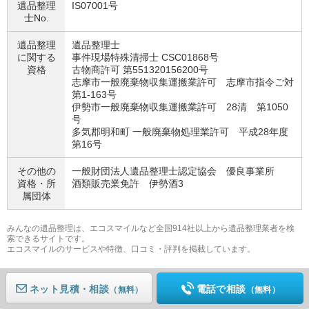
遺品整理
IS07001号
士No.
遺品整理
遺品整理士
に関する
事件現場特殊清掃士 CSC01868号
資格
古物商許可 第551320156200号
志摩市一般廃棄物収集運搬業許可 志摩市指令ご対
第1-163号
伊勢市一般廃棄物収集運搬業許可 28清 第1050
号
多気郡明和町 一般廃棄物処理業許可 平成28年度
第16号
その他の
一般財団法人遺品整理士認定協会 優良事業所
資格・
所
酒類販売業免許 伊勢酒3
属団体
みんなの遺品整理は、エコスマイルなど全国914社以上から遺品整理業者を検
索できるサイトです。
エコスマイルのサービスや特徴、口コミ・評判を掲載しています。
ネット見積
電話で相談
（無料）
（無料）