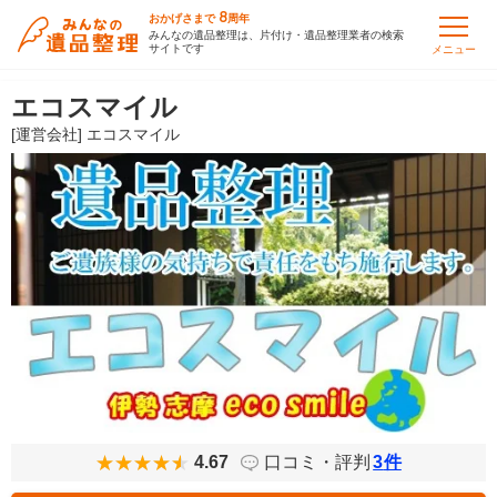
8
おかげさまで
周年
みんなの遺品整理は、片付け・遺品整理業者の検索
サイトです
メニュー
エコスマイル
[運営会社] エコスマイル
4.67
口コミ・評判
3
件