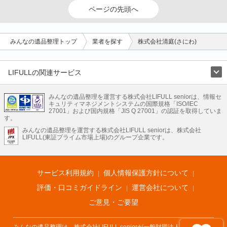
ページの先頭へ
みんなの遺品整理トップ
業者を探す
株式会社清庭(さにわ)
LIFULLの関連サービス
LIFULLのサービス
みんなの遺品整理を運営する株式会社LIFULL seniorは、情報セ
不動産・住宅
引越し
老人ホーム
地方創生
ママの就労支援
キュリティマネジメントシステムの国際規格「ISO/IEC
不動産クラウドファンディング
遺品整理
老後の暮らし情報
27001」および国内規格「JIS Q 27001」の認証を取得していま
農業技術
す。
みんなの遺品整理を運営する株式会社LIFULL seniorは、株式会社
LIFULL HOME'Sのサービス
LIFULL(東証プライム市場上場)のグループ企業です。
不動産・住宅
マンション
一戸建て
注文住宅
リノベーション
不動産査定
マンション専門売却査定
不動産投資
アドバイザー
住まいの窓口
住宅ローン
住まいインデックス
プライスマップ
不動産アーカイブ
空き家バンク
家賃相場
不動産会社
まちむすび
サービス利用規約
個人情報保護方針について
不動産用語集
住まいのお役立ち情報
LIFULL HOME'S PRESS
DIY Mag
アプリ
不動産データ
不動産転職
評価・口コミガイドライン
運営会社について
ご意見・ご要望