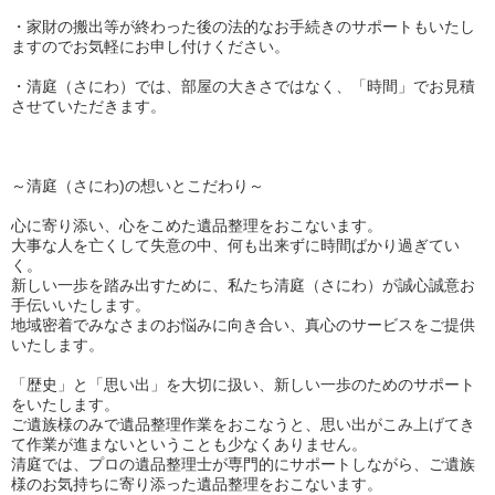
・家財の搬出等が終わった後の法的なお手続きのサポートもいたし
ますのでお気軽にお申し付けください。
・清庭（さにわ）では、部屋の大きさではなく、「時間」でお見積
させていただきます。
～清庭（さにわ)の想いとこだわり～
心に寄り添い、心をこめた遺品整理をおこないます。
大事な人を亡くして失意の中、何も出来ずに時間ばかり過ぎてい
く。
新しい一歩を踏み出すために、私たち清庭（さにわ）が誠心誠意お
手伝いいたします。
地域密着でみなさまのお悩みに向き合い、真心のサービスをご提供
いたします。
「歴史」と「思い出」を大切に扱い、新しい一歩のためのサポート
をいたします。
ご遺族様のみで遺品整理作業をおこなうと、思い出がこみ上げてき
て作業が進まないということも少なくありません。
清庭では、プロの遺品整理士が専門的にサポートしながら、ご遺族
様のお気持ちに寄り添った遺品整理をおこないます。