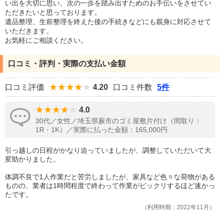
い出を大切に思い、次の一歩を踏み出すためのお手伝いをさせてい
ただきたいと思っております。
遺品整理、生前整理を終えた後の手続きなどにも親身に対応させて
いただきます。
お気軽にご相談ください。
口コミ・評判・実際の支払い金額
口コミ評価
4.20
口コミ件数
5件
4.0
30代／女性／埼玉県蕨市のゴミ屋敷片付け（間取り：
1R・1K）／実際に払った金額：165,000円
引っ越しの日程がかなり迫っていましたが、調整していただいて大
変助かりました。
体調不良で1人作業だと苦労しましたが、家具など色々な荷物がある
ものの、業者は1時間程度で終わって作業がビックリするほど速かっ
たです。
利用時期：2022年11月