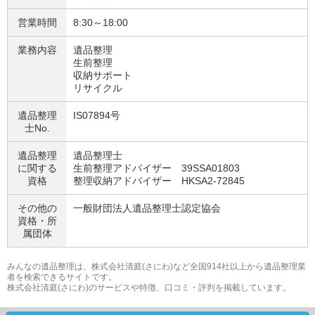
営業時間
8:30～18:00
業務内容
遺品整理
生前整理
収納サポート
リサイクル
遺品整理
IS07894号
士No.
遺品整理
遺品整理士
に関する
生前整理アドバイザー 39SSA01803
資格
整理収納アドバイザー HKSA2-72845
その他の
一般財団法人遺品整理士認定協会
資格・
所
属団体
みんなの遺品整理は、株式会社清庭(さにわ)など全国914社以上から遺品整理業
者を検索できるサイトです。
株式会社清庭(さにわ)のサービスや特徴、口コミ・評判を掲載しています。