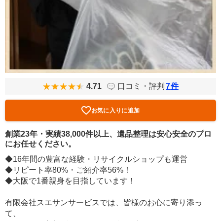
4.71
口コミ・評判
7
件
お気に入りに追加
創業23年・実績38,000件以上、遺品整理は安心安全のプロ
にお任せください。
◆16年間の豊富な経験・リサイクルショップも運営
◆リピート率80%・ご紹介率56%！
◆大阪で1番親身を目指しています！
有限会社スエサンサービスでは、皆様のお心に寄り添っ
て、