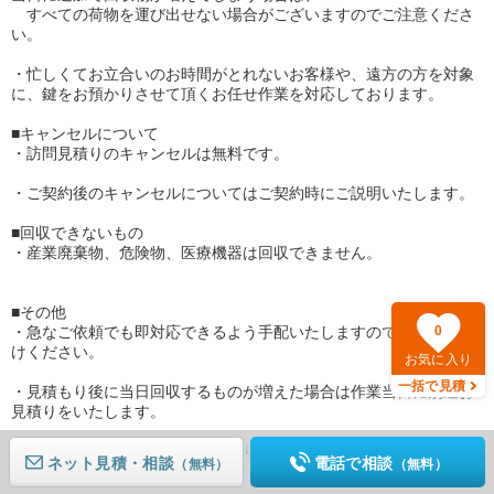
すべての荷物を運び出せない場合がございますのでご注意くださ
い。
・忙しくてお立合いのお時間がとれないお客様や、遠方の方を対象
に、鍵をお預かりさせて頂くお任せ作業を対応しております。
■キャンセルについて
・訪問見積りのキャンセルは無料です。
・ご契約後のキャンセルについてはご契約時にご説明いたします。
■回収できないもの
・産業廃棄物、危険物、医療機器は回収できません。
■その他
・急なご依頼でも即対応できるよう手配いたしますので、お申し付
0
けください。
お気に入り
一括で見積
・見積もり後に当日回収するものが増えた場合は作業当日に別途お
見積りをいたします。
・日程や時間指定など、可能な限りご希望をかなえられるよう調整
ネット見積
電話で相談
（無料）
（無料）
させていただきます。