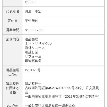
ビル2F
代表者名
田邉 幸宏
定休日
年中無休
営業時間
8:30～17:30
業務内容
遺品整理
ネットリサイクル
海外リユース
引越し業
リフォーム
建物解体業
遺品整理
IS10020号
士No.
遺品整理
遺品整理士
に関する
古物商許可証第452740018695号 神奈川公安委員
資格
会
一般廃棄物収集運搬許可（2018年3月時点申請中）
その他の
一般財団法人遺品整理士認定協会