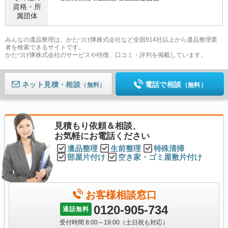
資格・
所
属団体
みんなの遺品整理は、かたづけ隊株式会社など全国914社以上から遺品整理業
者を検索できるサイトです。
かたづけ隊株式会社のサービスや特徴、口コミ・評判を掲載しています。
ネット見積
電話で相談
（無料）
（無料）
見積もり依頼＆相談、
お気軽にお電話ください
遺品整理
生前整理
特殊清掃
部屋片付け
空き家・ゴミ屋敷片付け
お客様相談窓口
0120-905-734
通話無料
受付時間 8:00～19:00（土日祝も対応）