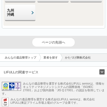
九州
沖縄
ページの先頭へ
みんなの遺品整理トップ
業者を探す
かたづけ隊株式会社
LIFULLの関連サービス
LIFULLのサービス
みんなの遺品整理を運営する株式会社LIFULL seniorは、情報セ
不動産・住宅
引越し
老人ホーム
地方創生
ママの就労支援
キュリティマネジメントシステムの国際規格「ISO/IEC
不動産クラウドファンディング
遺品整理
老後の暮らし情報
27001」および国内規格「JIS Q 27001」の認証を取得していま
農業技術
す。
みんなの遺品整理を運営する株式会社LIFULL seniorは、株式会社
LIFULL HOME'Sのサービス
LIFULL(東証プライム市場上場)のグループ企業です。