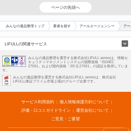
ページの先頭へ
みんなの遺品整理トップ
業者を探す
アールエージェンシー
アー
LIFULLの関連サービス
LIFULLのサービス
みんなの遺品整理を運営する株式会社LIFULL seniorは、情報セ
不動産・住宅
引越し
老人ホーム
地方創生
ママの就労支援
キュリティマネジメントシステムの国際規格「ISO/IEC
不動産クラウドファンディング
遺品整理
老後の暮らし情報
27001」および国内規格「JIS Q 27001」の認証を取得していま
農業技術
す。
みんなの遺品整理を運営する株式会社LIFULL seniorは、株式会社
LIFULL HOME'Sのサービス
LIFULL(東証プライム市場上場)のグループ企業です。
不動産・住宅
マンション
一戸建て
注文住宅
リノベーション
不動産査定
マンション専門売却査定
不動産投資
アドバイザー
住まいの窓口
住宅ローン
住まいインデックス
プライスマップ
不動産アーカイブ
空き家バンク
家賃相場
不動産会社
まちむすび
サービス利用規約
個人情報保護方針について
不動産用語集
住まいのお役立ち情報
LIFULL HOME'S PRESS
DIY Mag
アプリ
不動産データ
不動産転職
評価・口コミガイドライン
運営会社について
ご意見・ご要望