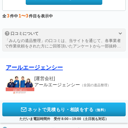
3
1〜3
全
件中
件目を表示中
?
口コミについて
「みんなの遺品整理」の口コミは、当サイトを通じて、各事業者
で作業依頼をされた方にご回答頂いたアンケートから一部抜粋し
たものを、許可を得て掲載しております。
詳しくは、
評価・口コミの掲載ガイドライン
をご覧ください。
アールエージェンシー
[運営会社]
アールエージェンシー
（全国の遺品整理）
ネットで見積もり・相談をする
（無料）
ただいま電話時間外 受付 8:00～19:00（土日祝も対応）