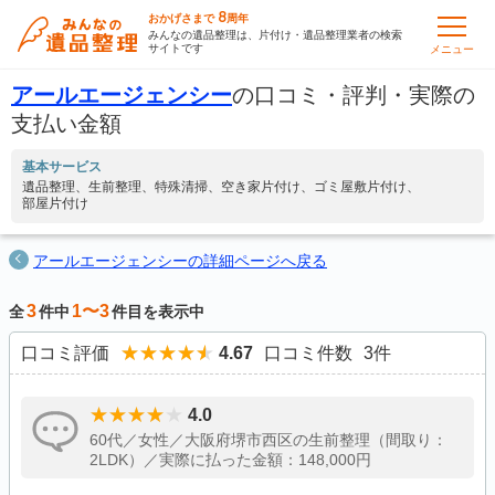
8
おかげさまで
周年
みんなの遺品整理は、片付け・遺品整理業者の検索
サイトです
メニュー
アールエージェンシー
の口コミ・評判・実際の
支払い金額
基本サービス
遺品整理
生前整理
特殊清掃
空き家片付け
ゴミ屋敷片付け
部屋片付け
アールエージェンシーの詳細ページへ戻る
3
1〜3
全
件中
件目を表示中
口コミ評価
4.67
口コミ件数
3
件
4.0
60代／女性／大阪府堺市西区の生前整理（間取り：
2LDK）／実際に払った金額：148,000円