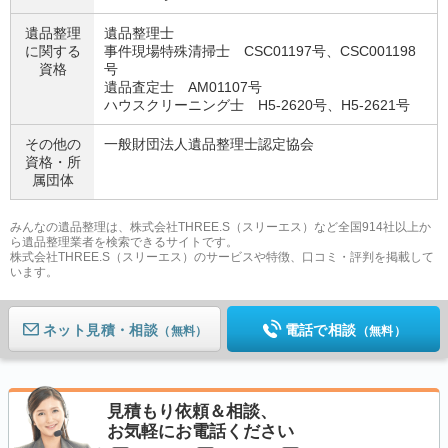
遺品整理
遺品整理士
に関する
事件現場特殊清掃士 CSC01197号、CSC001198
資格
号
遺品査定士 AM01107号
ハウスクリーニング士 H5-2620号、H5-2621号
その他の
一般財団法人遺品整理士認定協会
資格・
所
属団体
みんなの遺品整理は、株式会社THREE.S（スリーエス）など全国914社以上か
ら遺品整理業者を検索できるサイトです。
株式会社THREE.S（スリーエス）のサービスや特徴、口コミ・評判を掲載して
います。
ネット見積
電話で相談
（無料）
（無料）
見積もり依頼＆相談、
お気軽にお電話ください