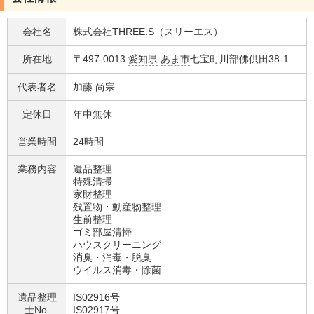
会社名
株式会社THREE.S（スリーエス）
所在地
〒497-0013
愛知県
あま市
七宝町川部佛供田38-1
代表者名
加藤 尚宗
定休日
年中無休
営業時間
24時間
業務内容
遺品整理
特殊清掃
家財整理
残置物・動産物整理
生前整理
ゴミ部屋清掃
ハウスクリーニング
消臭・消毒・脱臭
ウイルス消毒・除菌
遺品整理
IS02916号
士No.
IS02917号