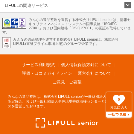
LIFULLの関連サービス
LIFULLのサービス
みんなの遺品整理を運営する株式会社LIFULL seniorは、情報セ
不動産・住宅
引越し
老人ホーム
地方創生
ママの就労支援
キュリティマネジメントシステムの国際規格「ISO/IEC
不動産クラウドファンディング
遺品整理
老後の暮らし情報
27001」および国内規格「JIS Q 27001」の認証を取得していま
農業技術
す。
みんなの遺品整理を運営する株式会社LIFULL seniorは、株式会社
LIFULL HOME'Sのサービス
LIFULL(東証プライム市場上場)のグループ企業です。
不動産・住宅
マンション
一戸建て
注文住宅
リノベーション
不動産査定
マンション専門売却査定
不動産投資
アドバイザー
住まいの窓口
住宅ローン
住まいインデックス
プライスマップ
不動産アーカイブ
空き家バンク
家賃相場
不動産会社
まちむすび
サービス利用規約
個人情報保護方針について
不動産用語集
住まいのお役立ち情報
LIFULL HOME'S PRESS
DIY Mag
アプリ
不動産データ
不動産転職
評価・口コミガイドライン
運営会社について
ご意見・ご要望
みんなの遺品整理は、株式会社LIFULL seniorが一般財団法人遺品整理士
0
認定協会、および一般社団法人事件現場特殊清掃センターと共同でサービ
スを運営しております。
お気に入り
一括で見積