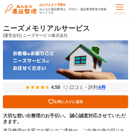
8
おかげさまで
周年
みんなの遺品整理は、片付け・遺品整理業者の検索
サイトです
メニュー
ニーズメモリアルサービス
[運営会社] ニーズサービス株式会社
4.50
口コミ・評判
4
件
お気に入りに追加
大切な想い出整理のお手伝い。 誠心誠意対応させていただ
きます。
遺品整理が大変でお困りのご遺族や、ご自身の身の回りを