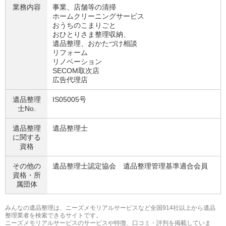
業務内容
事業、店舗等の清掃
ホームクリーニングサービス
おうちのこまりごと
おひとりさま整理収納、
遺品整理、おかたづけ相談
リフォーム
リノベーション
SECOM取次店
広告代理店
遺品整理
IS05005号
士No.
遺品整理
遺品整理士
に関する
資格
その他の
遺品整理士認定協会 遺品整理管理基準適合会員
資格・
所
属団体
みんなの遺品整理は、ニーズメモリアルサービスなど全国914社以上から遺品
整理業者を検索できるサイトです。
ニーズメモリアルサービスのサービスや特徴、口コミ・評判を掲載していま