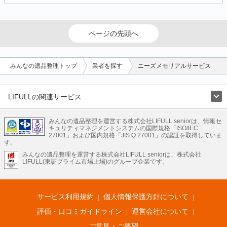
ページの先頭へ
みんなの遺品整理トップ
業者を探す
ニーズメモリアルサービス
LIFULLの関連サービス
LIFULLのサービス
みんなの遺品整理を運営する株式会社LIFULL seniorは、情報セ
不動産・住宅
引越し
老人ホーム
地方創生
ママの就労支援
キュリティマネジメントシステムの国際規格「ISO/IEC
不動産クラウドファンディング
遺品整理
老後の暮らし情報
27001」および国内規格「JIS Q 27001」の認証を取得していま
農業技術
す。
みんなの遺品整理を運営する株式会社LIFULL seniorは、株式会社
LIFULL HOME'Sのサービス
LIFULL(東証プライム市場上場)のグループ企業です。
不動産・住宅
マンション
一戸建て
注文住宅
リノベーション
不動産査定
マンション専門売却査定
不動産投資
アドバイザー
住まいの窓口
住宅ローン
住まいインデックス
プライスマップ
不動産アーカイブ
空き家バンク
家賃相場
不動産会社
まちむすび
サービス利用規約
個人情報保護方針について
不動産用語集
住まいのお役立ち情報
LIFULL HOME'S PRESS
DIY Mag
アプリ
不動産データ
不動産転職
評価・口コミガイドライン
運営会社について
ご意見・ご要望