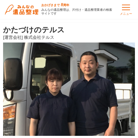
8
おかげさまで
周年
みんなの遺品整理は、片付け・遺品整理業者の検索
サイトです
メニュー
かたづけのテルス
[運営会社] 株式会社テルス