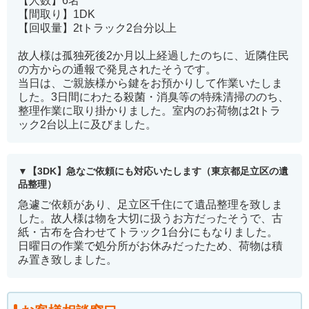
【人数】6名
【間取り】1DK
【回収量】2tトラック2台分以上
故人様は孤独死後2か月以上経過したのちに、近隣住民
の方からの通報で発見されたそうです。
当日は、ご親族様から鍵をお預かりして作業いたしま
した。3日間にわたる殺菌・消臭等の特殊清掃ののち、
整理作業に取り掛かりました。室内のお荷物は2tトラ
ック2台以上に及びました。
【3DK】急なご依頼にも対応いたします（東京都足立区の遺
品整理）
急遽ご依頼があり、足立区千住にて遺品整理を致しま
した。故人様は物を大切に扱うお方だったそうで、古
紙・古布を合わせてトラック1台分にもなりました。
日曜日の作業で処分所がお休みだったため、荷物は積
み置き致しました。