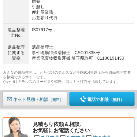
供養
引越し
便利屋業務
お墓参り代行
遺品整理
IS07917号
士No.
遺品整理
遺品整理士
に関する
事件現場特殊清掃士 CSC01835号
資格
産業廃棄物収集運搬 埼玉県許可 01100191450
みんなの遺品整理は、かたづけのテルスなど全国914社以上から遺品整理業者
を検索できるサイトです。
かたづけのテルスのサービスや特徴、口コミ・評判を掲載しています。
ネット見積
電話で相談
（無料）
（無料）
見積もり依頼＆相談、
お気軽にお電話ください