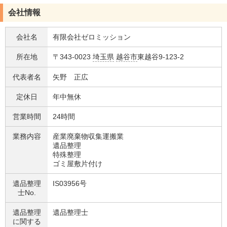
会社情報
会社名
有限会社ゼロミッション
所在地
〒343-0023
埼玉県
越谷市
東越谷9-123-2
代表者名
矢野 正広
定休日
年中無休
営業時間
24時間
業務内容
産業廃棄物収集運搬業
遺品整理
特殊整理
ゴミ屋敷片付け
遺品整理
IS03956号
士No.
遺品整理
遺品整理士
に関する