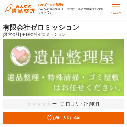
8
おかげさまで
周年
みんなの遺品整理は、片付け・遺品整理業者の検索
サイトです
メニュー
有限会社ゼロミッション
[運営会社] 有限会社ゼロミッション
ー
口コミ・評判0件
お気に入りに追加