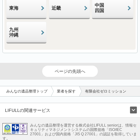
中国
東海
近畿
四国
九州
沖縄
ページの先頭へ
みんなの遺品整理トップ
業者を探す
有限会社ゼロミッション
LIFULLの関連サービス
LIFULLのサービス
みんなの遺品整理を運営する株式会社LIFULL seniorは、情報セ
不動産・住宅
引越し
老人ホーム
地方創生
ママの就労支援
キュリティマネジメントシステムの国際規格「ISO/IEC
不動産クラウドファンディング
遺品整理
老後の暮らし情報
27001」および国内規格「JIS Q 27001」の認証を取得していま
農業技術
す。