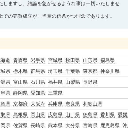
たしますし、結論を急がせるような事は一切いたしませ
上での売買成立が、当堂の信条かつ理念であります。
北海道
青森県
岩手県
宮城県
秋田県
山形県
福島県
茨城県
栃木県
群馬県
埼玉県
千葉県
東京都
神奈川県
新潟県
富山県
石川県
福井県
山梨県
長野県
岐阜県
静岡県
愛知県
三重県
滋賀県
京都府
大阪府
兵庫県
奈良県
和歌山県
鳥取県
島根県
岡山県
広島県
山口県
徳島県
香川県
愛媛
福岡県
佐賀県
長崎県
熊本県
大分県
宮崎県
鹿児島県
沖