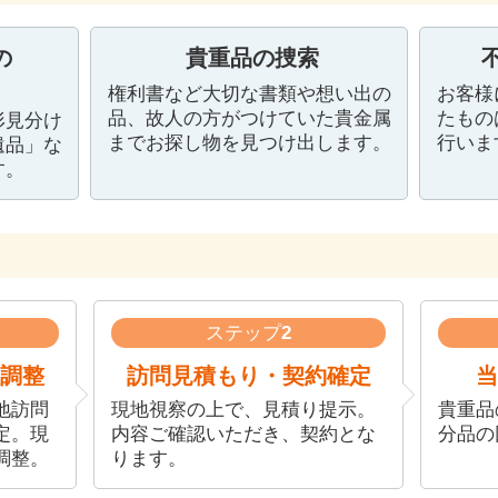
の
貴重品の捜索
権利書など大切な書類や想い出の
お客様
品、故人の方がつけていた貴金属
たもの
形見分け
までお探し物を見つけ出します。
行いま
遺品」な
す。
ステップ
2
調整
訪問見積もり・契約確定
当
地訪問
現地視察の上で、見積り提示。
貴重品
定。現
内容ご確認いただき、契約とな
分品の
調整。
ります。