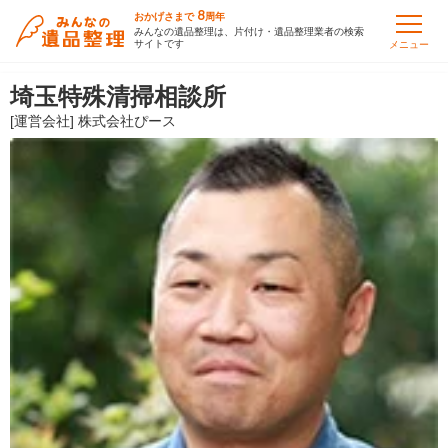
8
おかげさまで
周年
みんなの遺品整理は、片付け・遺品整理業者の検索
サイトです
メニュー
埼玉特殊清掃相談所
[運営会社] 株式会社ぴース