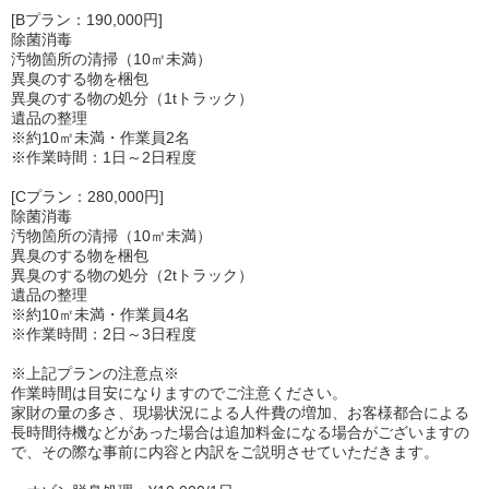
[Bプラン：190,000円]
除菌消毒
汚物箇所の清掃（10㎡未満）
異臭のする物を梱包
異臭のする物の処分（1tトラック）
遺品の整理
※約10㎡未満・作業員2名
※作業時間：1日～2日程度
[Cプラン：280,000円]
除菌消毒
汚物箇所の清掃（10㎡未満）
異臭のする物を梱包
異臭のする物の処分（2tトラック）
遺品の整理
※約10㎡未満・作業員4名
※作業時間：2日～3日程度
※上記プランの注意点※
作業時間は目安になりますのでご注意ください。
家財の量の多さ、現場状況による人件費の増加、お客様都合による
長時間待機などがあった場合は追加料金になる場合がございますの
で、その際な事前に内容と内訳をご説明させていただきます。