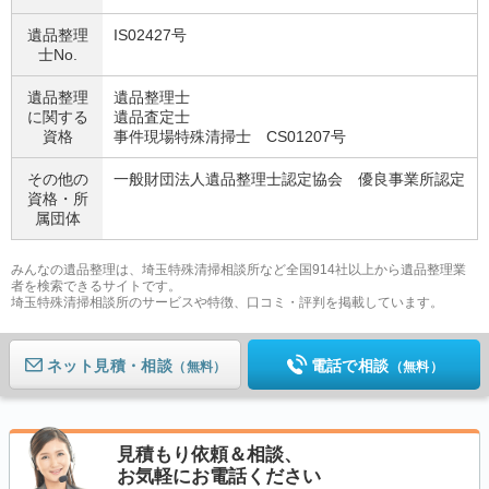
遺品整理
IS02427号
士No.
遺品整理
遺品整理士
に関する
遺品査定士
資格
事件現場特殊清掃士 CS01207号
その他の
一般財団法人遺品整理士認定協会 優良事業所認定
資格・
所
属団体
みんなの遺品整理は、埼玉特殊清掃相談所など全国914社以上から遺品整理業
者を検索できるサイトです。
埼玉特殊清掃相談所のサービスや特徴、口コミ・評判を掲載しています。
ネット見積
電話で相談
（無料）
（無料）
見積もり依頼＆相談、
お気軽にお電話ください