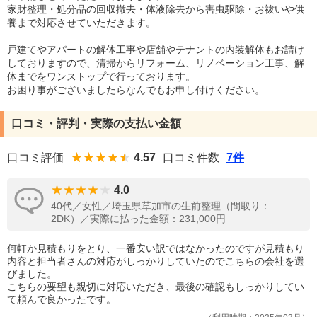
家財整理・処分品の回収撤去・体液除去から害虫駆除・お祓いや供
養まで対応させていただきます。
戸建てやアパートの解体工事や店舗やテナントの内装解体もお請け
しておりますので、清掃からリフォーム、リノベーション工事、解
体までをワンストップで行っております。
お困り事がございましたらなんでもお申し付けください。
口コミ・評判・実際の支払い金額
口コミ評価
4.57
口コミ件数
7件
4.0
40代／女性／埼玉県草加市の生前整理（間取り：
2DK）／実際に払った金額：231,000円
何軒か見積もりをとり、一番安い訳ではなかったのですが見積もり
内容と担当者さんの対応がしっかりしていたのでこちらの会社を選
びました。
こちらの要望も親切に対応いただき、最後の確認もしっかりしてい
て頼んで良かったです。