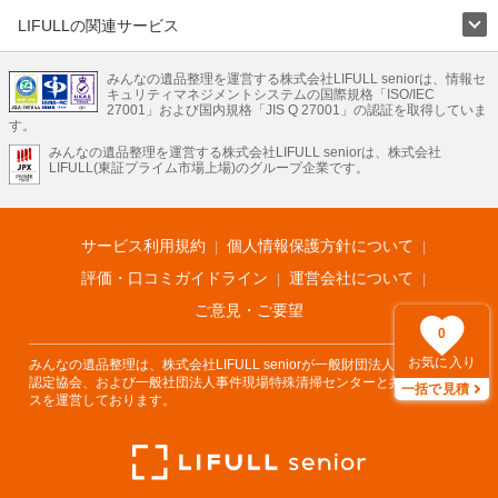
LIFULLの関連サービス
LIFULLのサービス
みんなの遺品整理を運営する株式会社LIFULL seniorは、情報セ
不動産・住宅
引越し
老人ホーム
地方創生
ママの就労支援
キュリティマネジメントシステムの国際規格「ISO/IEC
不動産クラウドファンディング
遺品整理
老後の暮らし情報
27001」および国内規格「JIS Q 27001」の認証を取得していま
農業技術
す。
みんなの遺品整理を運営する株式会社LIFULL seniorは、株式会社
LIFULL HOME'Sのサービス
LIFULL(東証プライム市場上場)のグループ企業です。
不動産・住宅
マンション
一戸建て
注文住宅
リノベーション
不動産査定
マンション専門売却査定
不動産投資
アドバイザー
住まいの窓口
住宅ローン
住まいインデックス
プライスマップ
不動産アーカイブ
空き家バンク
家賃相場
不動産会社
まちむすび
サービス利用規約
個人情報保護方針について
不動産用語集
住まいのお役立ち情報
LIFULL HOME'S PRESS
DIY Mag
アプリ
不動産データ
不動産転職
評価・口コミガイドライン
運営会社について
ご意見・ご要望
0
お気に入り
みんなの遺品整理は、株式会社LIFULL seniorが一般財団法人遺品整理士
認定協会、および一般社団法人事件現場特殊清掃センターと共同でサービ
一括で見積
スを運営しております。