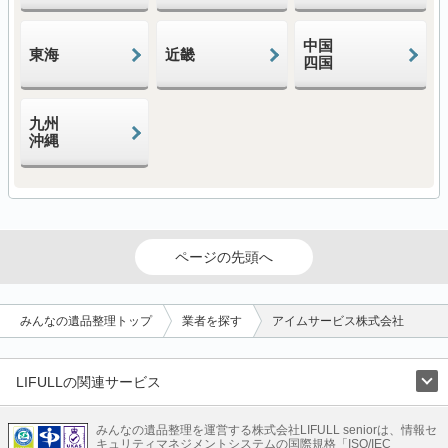
中国
東海
近畿
四国
九州
沖縄
ページの先頭へ
みんなの遺品整理トップ
業者を探す
アイムサービス株式会社
LIFULLの関連サービス
LIFULLのサービス
みんなの遺品整理を運営する株式会社LIFULL seniorは、情報セ
不動産・住宅
引越し
老人ホーム
地方創生
ママの就労支援
キュリティマネジメントシステムの国際規格「ISO/IEC