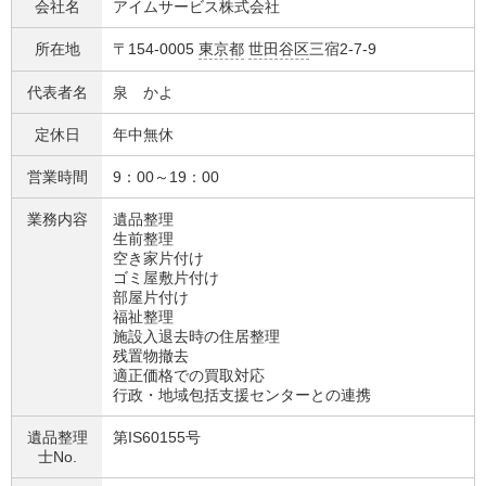
会社名
アイムサービス株式会社
所在地
〒154-0005
東京都
世田谷区
三宿2-7-9
代表者名
泉 かよ
定休日
年中無休
営業時間
9：00～19：00
業務内容
遺品整理
生前整理
空き家片付け
ゴミ屋敷片付け
部屋片付け
福祉整理
施設入退去時の住居整理
残置物撤去
適正価格での買取対応
行政・地域包括支援センターとの連携
遺品整理
第IS60155号
士No.