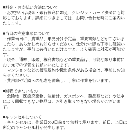
■料金・お支払い方法について
・お支払いは現金・銀行振込に加え、クレジットカード決済にも対
応しております。詳細につきましては、お問い合わせ時にご案内い
たします。
■当日の注意事項について
・作業当日に、貴重品、形見分け予定品、重要書類などがございま
したら、あらかじめお知らせください。仕分けの際も丁寧に確認い
たしますが、事前に共有いただけますと、より確実に対応が可能で
す。
・現金、通帳、印鑑、権利書類などの重要品は、可能な限り事前に
お手元での保管をお願いいたします。
・マンションなどの管理規約や搬出条件がある場合は、事前にお知
らせください。
・共用部や近隣への配慮を徹底し、丁寧に作業を行います。
■回収できないもの
・危険物（医療廃棄物、注射針、ガスボンベ、薬品類など）や法令
により回収できない物品は、お引き取りできない場合がございま
す。
■キャンセルについて
・キャンセルは、作業日の3日前まで無料で承ります。前日、当日は
所定のキャンセル料が発生します。