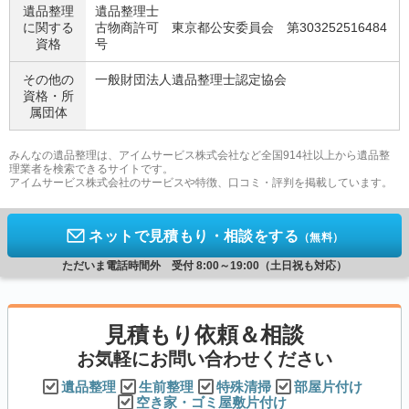
遺品整理
遺品整理士
に関する
古物商許可 東京都公安委員会 第303252516484
資格
号
その他の
一般財団法人遺品整理士認定協会
資格・
所
属団体
みんなの遺品整理は、アイムサービス株式会社など全国914社以上から遺品整
理業者を検索できるサイトです。
アイムサービス株式会社のサービスや特徴、口コミ・評判を掲載しています。
ネットで見積もり・相談をする
（無料）
ただいま電話時間外 受付 8:00～19:00（土日祝も対応）
見積もり依頼＆相談
お気軽にお問い合わせください
遺品整理
生前整理
特殊清掃
部屋片付け
空き家・ゴミ屋敷片付け