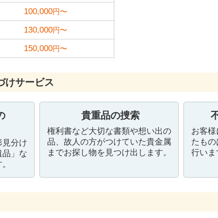
100,000
円〜
130,000
円〜
150,000
円〜
づけサービス
の
貴重品の捜索
権利書など大切な書類や想い出の
お客様
品、故人の方がつけていた貴金属
たもの
形見分け
までお探し物を見つけ出します。
行いま
遺品」な
す。