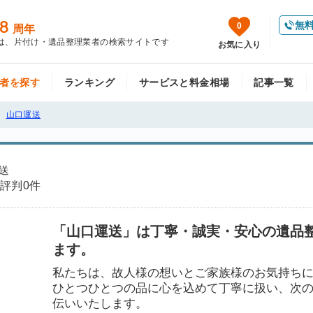
8
無
0
周年
は、片付け・遺品整理業者の検索サイトです
お気に入り
者を探す
ランキング
サービスと料金相場
記事一覧
山口運送
運送
評判
0件
「山口運送」は丁寧・誠実・安心の遺品
ます。
私たちは、故人様の想いとご家族様のお気持ち
ひとつひとつの品に心を込めて丁寧に扱い、次
伝いいたします。