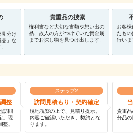
の
貴重品の捜索
権利書など大切な書類や想い出の
お客様
品、故人の方がつけていた貴金属
たもの
形見分け
までお探し物を見つけ出します。
行いま
遺品」な
す。
ステップ
2
調整
訪問見積もり・契約確定
当
地訪問
現地視察の上で、見積り提示。
貴重品
定。現
内容ご確認いただき、契約とな
分品の
調整。
ります。