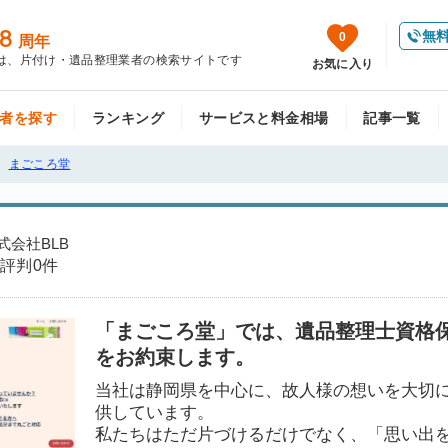
8
無
0
周年
は、片付け・遺品整理業者の検索サイトです
お気に入り
者を探す
ランキング
サービスと料金相場
記事一覧
まごころ堂
株式会社BLB
評判
0件
「まごころ堂」では、遺品整理士資格
をお約束します。
当社は静岡県を中心に、故人様の想いを大切
供しています。
私たちはただ片づけるだけでなく、「思い出