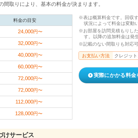
の間取りにより、基本の料金が決まります。
表は概算料金です。回収
料金の目安
状況によって料金は変動
お部屋を訪問見積もりし
24,000
円〜
す。以降の追加料金は発
32,000
円〜
記載のない間取りも対応
40,000
円〜
お支払い方法
クレジット
60,000
円〜
実際にかかる料金
72,000
円〜
72,000
円〜
112,000
円〜
128,000
円〜
づけサービス