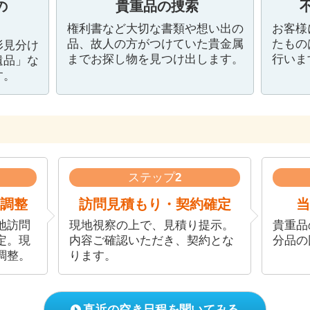
の
貴重品の捜索
権利書など大切な書類や想い出の
お客様
品、故人の方がつけていた貴金属
たもの
形見分け
までお探し物を見つけ出します。
行いま
遺品」な
す。
ステップ
2
調整
訪問見積もり・契約確定
当
地訪問
現地視察の上で、見積り提示。
貴重品
定。現
内容ご確認いただき、契約とな
分品の
調整。
ります。
直近の空き日程を聞いてみる