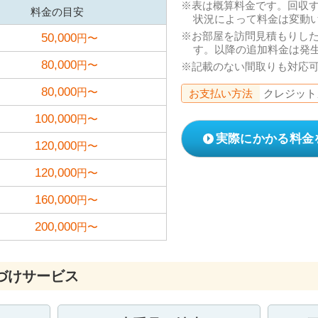
表は概算料金です。回収
料金の目安
状況によって料金は変動
お部屋を訪問見積もりし
50,000
円〜
す。以降の追加料金は発
80,000
円〜
記載のない間取りも対応
80,000
円〜
お支払い方法
クレジット
100,000
円〜
実際にかかる料金
120,000
円〜
120,000
円〜
160,000
円〜
200,000
円〜
づけサービス