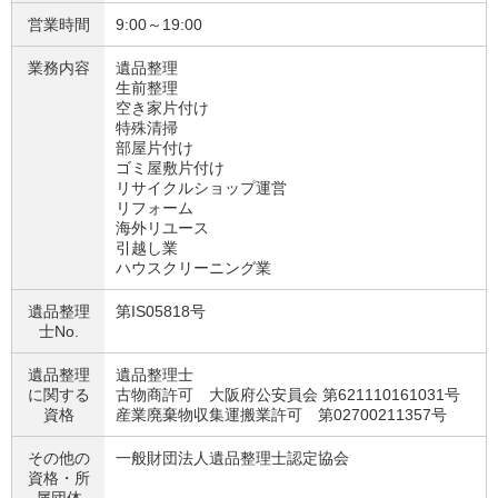
営業時間
9:00～19:00
業務内容
遺品整理
生前整理
空き家片付け
特殊清掃
部屋片付け
ゴミ屋敷片付け
リサイクルショップ運営
リフォーム
海外リユース
引越し業
ハウスクリーニング業
遺品整理
第IS05818号
士No.
遺品整理
遺品整理士
に関する
古物商許可 大阪府公安員会 第621110161031号
資格
産業廃棄物収集運搬業許可 第02700211357号
その他の
一般財団法人遺品整理士認定協会
資格・
所
属団体