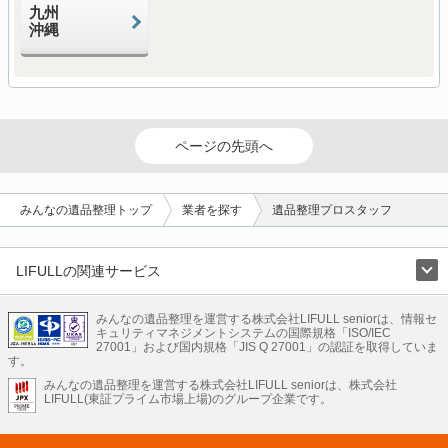
九州
沖縄
ページの先頭へ
みんなの遺品整理トップ
業者を探す
遺品整理プロスタッフ
LIFULLの関連サービス
LIFULLのサービス
みんなの遺品整理を運営する株式会社LIFULL seniorは、情報セ
不動産・住宅
引越し
老人ホーム
地方創生
ママの就労支援
キュリティマネジメントシステムの国際規格「ISO/IEC
不動産クラウドファンディング
遺品整理
老後の暮らし情報
27001」および国内規格「JIS Q 27001」の認証を取得していま
農業技術
す。
みんなの遺品整理を運営する株式会社LIFULL seniorは、株式会社
LIFULL HOME'Sのサービス
LIFULL(東証プライム市場上場)のグループ企業です。
不動産・住宅
マンション
一戸建て
注文住宅
リノベーション
不動産査定
マンション専門売却査定
不動産投資
アドバイザー
住まいの窓口
住宅ローン
住まいインデックス
プライスマップ