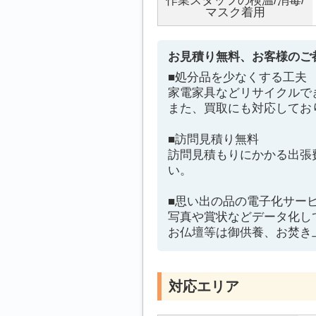
作業スタッフの検温/消毒/
マスク着用
お見積り無料、お客様のご
■処分品を少なくする工夫
家電家具などリサイクルで
また、買取にも対応してお
■訪問見積り無料
訪問見積もりにかかる出張
い。
■思い出の品の電子化サー
写真や賞状などデータ化し
お仏壇等は御供養、お焚き
対応エリア