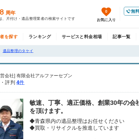
8
無
0
周年
は、片付け・遺品整理業者の検索サイトです
お気に入り
者を探す
ランキング
サービスと料金相場
記事一覧
遺品整理のタケイ
運営会社] 有限会社アルファーセブン
・評判
4
件
敏速、丁寧、適正価格、創業30年の会
を頂けます。
◆青森県内の遺品整理はお任せください
◆買取・リサイクルを推進しています