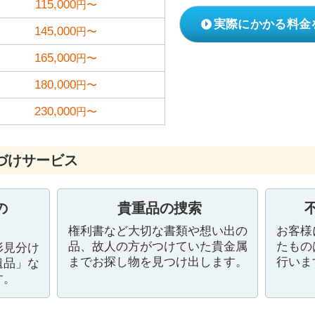
115,000
円〜
実際にかかる料金
145,000
円〜
165,000
円〜
180,000
円〜
230,000
円〜
づけサービス
の
貴重品の捜索
権利書など大切な書類や想い出の
お客様
品、故人の方がつけていた貴金属
たもの
形見分け
までお探し物を見つけ出します。
行いま
遺品」な
す。