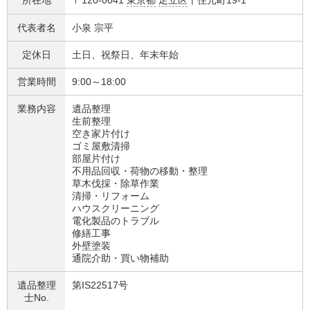
所在地
〒120-0041
東京都
足立区
千住元町19-1
代表者名
小泉 宗平
定休日
土日、祝祭日、年末年始
営業時間
9:00～18:00
業務内容
遺品整理
生前整理
空き家片付け
ゴミ屋敷清掃
部屋片付け
不用品回収・荷物の移動・整理
草木伐採・除草作業
清掃・リフォーム
ハウスクリーニング
電化製品のトラブル
修繕工事
外壁塗装
通院介助・買い物補助
遺品整理
第IS22517号
士No.