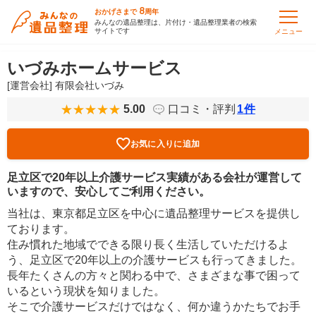
8
おかげさまで
周年
みんなの遺品整理は、片付け・遺品整理業者の検索
サイトです
メニュー
いづみホームサービス
[運営会社] 有限会社いづみ
5.00
口コミ・評判
1
件
お気に入りに追加
足立区で20年以上介護サービス実績がある会社が運営して
いますので、安心してご利用ください。
当社は、東京都足立区を中心に遺品整理サービスを提供し
ております。
住み慣れた地域でできる限り長く生活していただけるよ
う、足立区で20年以上の介護サービスも行ってきました。
長年たくさんの方々と関わる中で、さまざまな事で困って
いるという現状を知りました。
そこで介護サービスだけではなく、何か違うかたちでお手