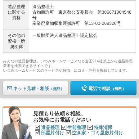
遺品整理
遺品整理士
に関する
古物商許可 東京都公安委員会 第306671904548
資格
号
産業廃棄物収集運搬許可 第13-00-209326号
その他の
一般財団法人遺品整理士認定協会
資格・
所
属団体
みんなの遺品整理は、いづみホームサービスなど全国914社以上から遺品整理
業者を検索できるサイトです。
いづみホームサービスのサービスや特徴、口コミ・評判を掲載しています。
ネット見積
電話で相談
（無料）
（無料）
見積もり依頼＆相談、
お気軽にお電話ください
遺品整理
生前整理
特殊清掃
部屋片付け
空き家・ゴミ屋敷片付け