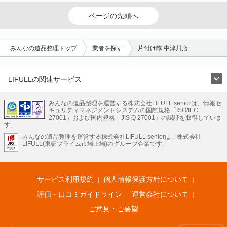
ページの先頭へ
みんなの遺品整理トップ
業者を探す
片付け隊 中津川店
LIFULLの関連サービス
LIFULLのサービス
みんなの遺品整理を運営する株式会社LIFULL seniorは、情報セ
不動産・住宅
引越し
老人ホーム
地方創生
ママの就労支援
キュリティマネジメントシステムの国際規格「ISO/IEC
不動産クラウドファンディング
遺品整理
老後の暮らし情報
27001」および国内規格「JIS Q 27001」の認証を取得していま
農業技術
す。
みんなの遺品整理を運営する株式会社LIFULL seniorは、株式会社
LIFULL HOME'Sのサービス
LIFULL(東証プライム市場上場)のグループ企業です。
不動産・住宅
マンション
一戸建て
注文住宅
リノベーション
不動産査定
マンション専門売却査定
不動産投資
アドバイザー
住まいの窓口
住宅ローン
住まいインデックス
プライスマップ
不動産アーカイブ
空き家バンク
家賃相場
不動産会社
まちむすび
サービス利用規約
個人情報保護方針について
不動産用語集
住まいのお役立ち情報
LIFULL HOME'S PRESS
DIY Mag
アプリ
不動産データ
不動産転職
評価・口コミガイドライン
運営会社について
ご意見・ご要望