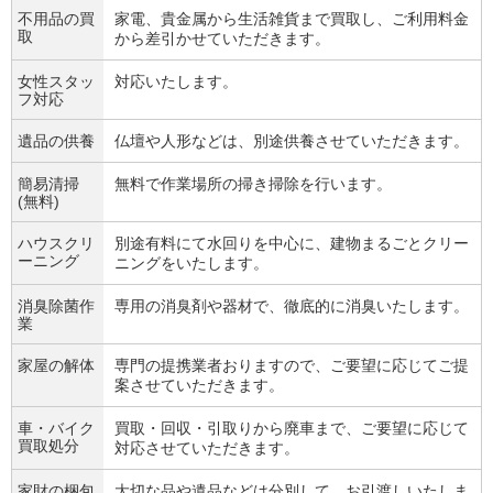
不用品の買
家電、貴金属から生活雑貨まで買取し、ご利用料金
取
から差引かせていただきます。
女性スタッ
対応いたします。
フ対応
遺品の供養
仏壇や人形などは、別途供養させていただきます。
簡易清掃
無料で作業場所の掃き掃除を行います。
(無料)
ハウスクリ
別途有料にて水回りを中心に、建物まるごとクリー
ーニング
ニングをいたします。
消臭除菌作
専用の消臭剤や器材で、徹底的に消臭いたします。
業
家屋の解体
専門の提携業者おりますので、ご要望に応じてご提
案させていただきます。
車・バイク
買取・回収・引取りから廃車まで、ご要望に応じて
買取処分
対応させていただきます。
家財の梱包
大切な品や遺品などは分別して、お引渡しいたしま