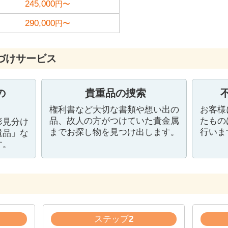
245,000
円〜
290,000
円〜
づけサービス
の
貴重品の捜索
権利書など大切な書類や想い出の
お客様
品、故人の方がつけていた貴金属
たもの
形見分け
までお探し物を見つけ出します。
行いま
遺品」な
す。
ステップ
2