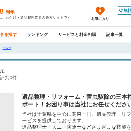
8
無
0
周年
は、片付け・遺品整理業者の検索サイトです
お気に入り
者を探す
ランキング
サービスと料金相場
記事一覧
nove
VE
評判
0件
遺品整理・リフォーム・害虫駆除の三本
ポート！お困り事は当社にお任せくださ
当社は千葉県を中心に関東一円、遺品整理・リ
ービスを提供しております。
遺品整理士・大工・防除士などさまざまな技能