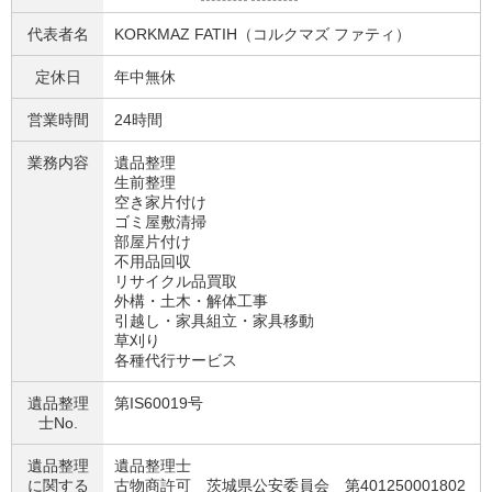
代表者名
KORKMAZ FATIH（コルクマズ ファティ）
定休日
年中無休
営業時間
24時間
業務内容
遺品整理
生前整理
空き家片付け
ゴミ屋敷清掃
部屋片付け
不用品回収
リサイクル品買取
外構・土木・解体工事
引越し・家具組立・家具移動
草刈り
各種代行サービス
遺品整理
第IS60019号
士No.
遺品整理
遺品整理士
に関する
古物商許可 茨城県公安委員会 第401250001802