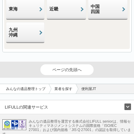
中国
東海
近畿
四国
九州
沖縄
ページの先頭へ
みんなの遺品整理トップ
業者を探す
便利屋JT
LIFULLの関連サービス
LIFULLのサービス
みんなの遺品整理を運営する株式会社LIFULL seniorは、情報セ
不動産・住宅
引越し
老人ホーム
地方創生
ママの就労支援
キュリティマネジメントシステムの国際規格「ISO/IEC
不動産クラウドファンディング
遺品整理
老後の暮らし情報
27001」および国内規格「JIS Q 27001」の認証を取得していま
農業技術
す。