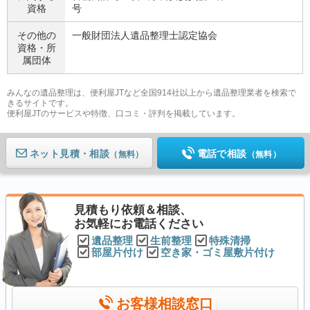
資格
号
その他の
一般財団法人遺品整理士認定協会
資格・
所
属団体
みんなの遺品整理は、便利屋JTなど全国914社以上から遺品整理業者を検索で
きるサイトです。
便利屋JTのサービスや特徴、口コミ・評判を掲載しています。
ネット見積
電話で相談
（無料）
（無料）
見積もり依頼＆相談、
お気軽にお電話ください
遺品整理
生前整理
特殊清掃
部屋片付け
空き家・ゴミ屋敷片付け
お客様相談窓口