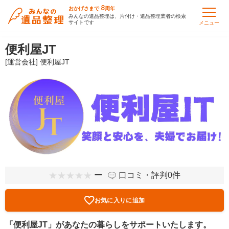
8
おかげさまで
周年
みんなの遺品整理は、片付け・遺品整理業者の検索
サイトです
メニュー
便利屋JT
[運営会社] 便利屋JT
ー
口コミ・評判0件
お気に入りに追加
「便利屋JT」があなたの暮らしをサポートいたします。