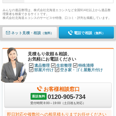
みんなの遺品整理は、株式会社北海道エコシスなど全国914社以上から遺品整
理業者を検索できるサイトです。
株式会社北海道エコシスのサービスや特徴、口コミ・評判を掲載しています。
ネット見積
電話で相談
（無料）
（無料）
見積もり依頼＆相談、
お気軽にお電話ください
遺品整理
生前整理
特殊清掃
部屋片付け
空き家・ゴミ屋敷片付け
お客様相談窓口
0120-905-734
通話無料
受付時間 8:00～19:00（土日祝も対応）
即日対応や複数社への相見積もりまでお任せください