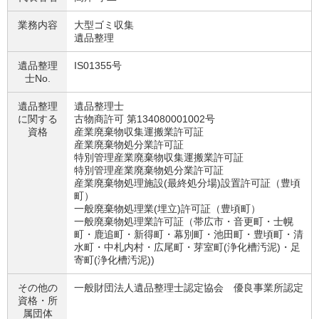
業務内容
大型ゴミ収集
遺品整理
遺品整理
IS01355号
士No.
遺品整理
遺品整理士
に関する
古物商許可 第134080001002号
資格
産業廃棄物収集運搬業許可証
産業廃棄物処分業許可証
特別管理産業廃棄物収集運搬業許可証
特別管理産業廃棄物処分業許可証
産業廃棄物処理施設(最終処分場)設置許可証（豊頃
町）
一般廃棄物処理業(埋立)許可証（豊頃町）
一般廃棄物処理業許可証（帯広市・音更町・士幌
町・鹿追町・新得町・幕別町・池田町・豊頃町・清
水町・中札内村・広尾町・芽室町(浄化槽汚泥)・足
寄町(浄化槽汚泥))
その他の
一般財団法人遺品整理士認定協会 優良事業所認定
資格・
所
属団体