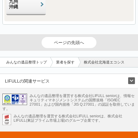
九州
沖縄
ページの先頭へ
みんなの遺品整理トップ
業者を探す
株式会社北海道エコシス
LIFULLの関連サービス
LIFULLのサービス
みんなの遺品整理を運営する株式会社LIFULL seniorは、情報セ
不動産・住宅
引越し
老人ホーム
地方創生
ママの就労支援
キュリティマネジメントシステムの国際規格「ISO/IEC
不動産クラウドファンディング
遺品整理
老後の暮らし情報
27001」および国内規格「JIS Q 27001」の認証を取得していま
農業技術
す。
みんなの遺品整理を運営する株式会社LIFULL seniorは、株式会社
LIFULL HOME'Sのサービス
LIFULL(東証プライム市場上場)のグループ企業です。
不動産・住宅
マンション
一戸建て
注文住宅
リノベーション
不動産査定
マンション専門売却査定
不動産投資
アドバイザー
住まいの窓口
住宅ローン
住まいインデックス
プライスマップ