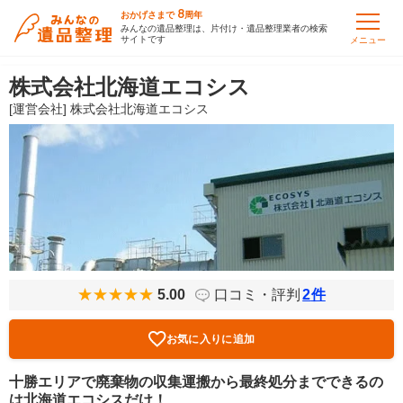
8
おかげさまで
周年
みんなの遺品整理は、片付け・遺品整理業者の検索
サイトです
メニュー
株式会社北海道エコシス
[運営会社] 株式会社北海道エコシス
5.00
口コミ・評判
2
件
お気に入りに追加
十勝エリアで廃棄物の収集運搬から最終処分までできるの
は北海道エコシスだけ！