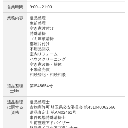
営業時間
9:00～21:00
業務内容
遺品整理
生前整理
空き家片付け
特殊清掃
ゴミ屋敷清掃
部屋片付け
不用品回収
室内リフォーム
ハウスクリーニング
空き家改修・解体
不動産売買
相続登記・相続相談
遺品整理
第IS48654号
士No.
遺品整理
遺品整理士
に関する
古物商許可 埼玉県公安委員会 第431040062566
資格
遺品査定士 第AM02461号
事件現場特殊清掃士
生前整理アドバイザー
終活ライフケアプランナー