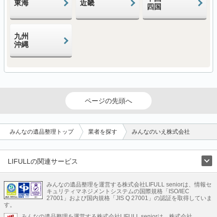
東海
近畿
四国
九州
沖縄
ページの先頭へ
みんなの遺品整理トップ
業者を探す
みんなのいえ株式会社
LIFULLの関連サービス
LIFULLのサービス
みんなの遺品整理を運営する株式会社LIFULL seniorは、情報セ
不動産・住宅
引越し
老人ホーム
地方創生
ママの就労支援
キュリティマネジメントシステムの国際規格「ISO/IEC
不動産クラウドファンディング
遺品整理
老後の暮らし情報
27001」および国内規格「JIS Q 27001」の認証を取得していま
農業技術
す。
みんなの遺品整理を運営する株式会社LIFULL seniorは、株式会社