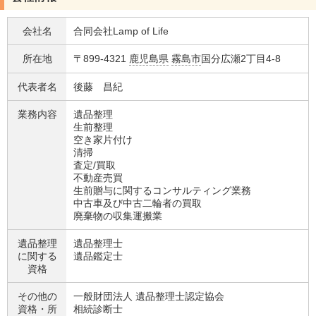
会社名
合同会社Lamp of Life
所在地
〒899-4321
鹿児島県
霧島市
国分広瀬2丁目4-8
代表者名
後藤 昌紀
業務内容
遺品整理
生前整理
空き家片付け
清掃
査定/買取
不動産売買
生前贈与に関するコンサルティング業務
中古車及び中古二輪者の買取
廃棄物の収集運搬業
遺品整理
遺品整理士
に関する
遺品鑑定士
資格
その他の
一般財団法人 遺品整理士認定協会
資格・
所
相続診断士