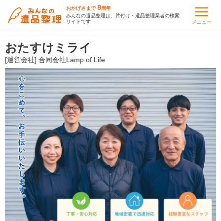
8
おかげさまで
周年
みんなの遺品整理は、片付け・遺品整理業者の検索
サイトです
メニュー
おたすけミライ
[運営会社] 合同会社Lamp of Life