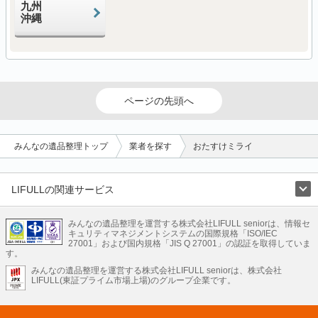
九州
沖縄
ページの先頭へ
みんなの遺品整理トップ
業者を探す
おたすけミライ
LIFULLの関連サービス
LIFULLのサービス
みんなの遺品整理を運営する株式会社LIFULL seniorは、情報セ
不動産・住宅
引越し
老人ホーム
地方創生
ママの就労支援
キュリティマネジメントシステムの国際規格「ISO/IEC
不動産クラウドファンディング
遺品整理
老後の暮らし情報
27001」および国内規格「JIS Q 27001」の認証を取得していま
農業技術
す。
みんなの遺品整理を運営する株式会社LIFULL seniorは、株式会社
LIFULL HOME'Sのサービス
LIFULL(東証プライム市場上場)のグループ企業です。
不動産・住宅
マンション
一戸建て
注文住宅
リノベーション
不動産査定
マンション専門売却査定
不動産投資
アドバイザー
住まいの窓口
住宅ローン
住まいインデックス
プライスマップ