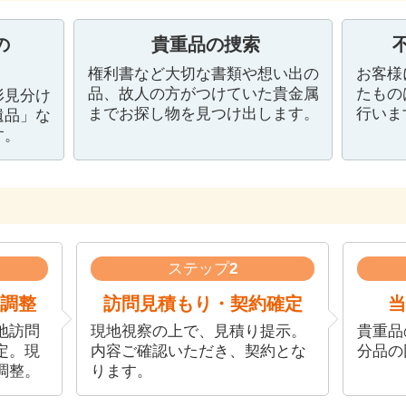
の
貴重品の捜索
権利書など大切な書類や想い出の
お客様
品、故人の方がつけていた貴金属
たもの
形見分け
までお探し物を見つけ出します。
行いま
遺品」な
す。
ステップ
2
調整
訪問見積もり・契約確定
当
地訪問
現地視察の上で、見積り提示。
貴重品
定。現
内容ご確認いただき、契約とな
分品の
調整。
ります。