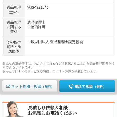
遺品整理
第IS49218号
士No.
遺品整理
遺品整理士
に関する
古物商許可
資格
その他の
一般財団法人 遺品整理士認定協会
資格・
所
属団体
みんなの遺品整理は、おかたずけ.finoなど全国914社以上から遺品整理業者を検
索できるサイトです。
おかたずけ.finoのサービスや特徴、口コミ・評判を掲載しています。
ネット見積
電話で相談
（無料）
（無料）
見積もり依頼＆相談、
お気軽にお電話ください