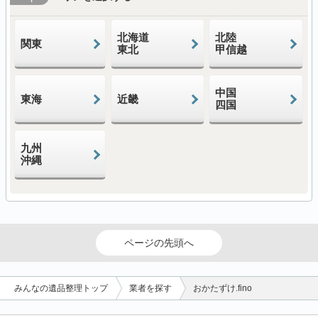
北海道
北陸
関東
東北
甲信越
中国
東海
近畿
四国
九州
沖縄
ページの先頭へ
みんなの遺品整理トップ
業者を探す
おかたずけ.fino