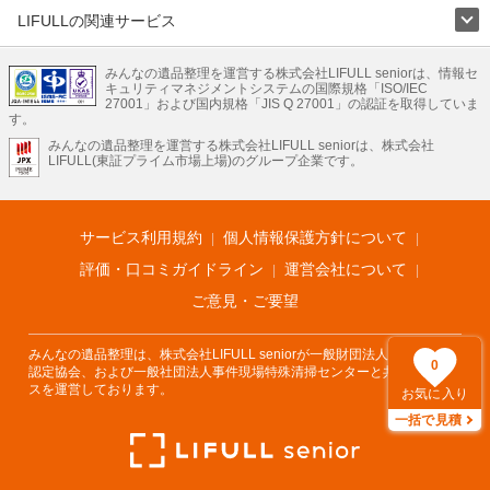
LIFULLの関連サービス
LIFULLのサービス
みんなの遺品整理を運営する株式会社LIFULL seniorは、情報セ
不動産・住宅
引越し
老人ホーム
地方創生
ママの就労支援
キュリティマネジメントシステムの国際規格「ISO/IEC
不動産クラウドファンディング
遺品整理
老後の暮らし情報
27001」および国内規格「JIS Q 27001」の認証を取得していま
農業技術
す。
みんなの遺品整理を運営する株式会社LIFULL seniorは、株式会社
LIFULL HOME'Sのサービス
LIFULL(東証プライム市場上場)のグループ企業です。
不動産・住宅
マンション
一戸建て
注文住宅
リノベーション
不動産査定
マンション専門売却査定
不動産投資
アドバイザー
住まいの窓口
住宅ローン
住まいインデックス
プライスマップ
不動産アーカイブ
空き家バンク
家賃相場
不動産会社
まちむすび
サービス利用規約
個人情報保護方針について
不動産用語集
住まいのお役立ち情報
LIFULL HOME'S PRESS
DIY Mag
アプリ
不動産データ
不動産転職
評価・口コミガイドライン
運営会社について
ご意見・ご要望
みんなの遺品整理は、株式会社LIFULL seniorが一般財団法人遺品整理士
0
認定協会、および一般社団法人事件現場特殊清掃センターと共同でサービ
スを運営しております。
お気に入り
一括で見積