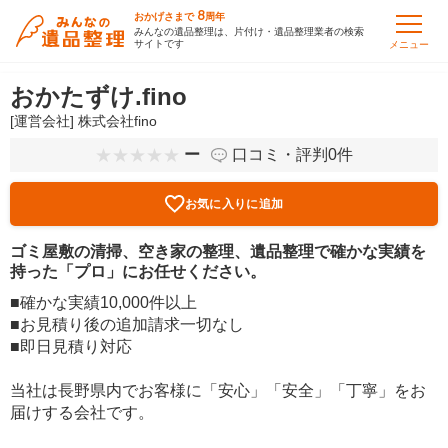
8
おかげさまで
周年
みんなの遺品整理は、片付け・遺品整理業者の検索
サイトです
メニュー
おかたずけ.fino
[運営会社] 株式会社fino
ー
口コミ・評判0件
お気に入りに追加
ゴミ屋敷の清掃、空き家の整理、遺品整理で確かな実績を
持った「プロ」にお任せください。
■確かな実績10,000件以上
■お見積り後の追加請求一切なし
■即日見積り対応
当社は長野県内でお客様に「安心」「安全」「丁寧」をお
届けする会社です。