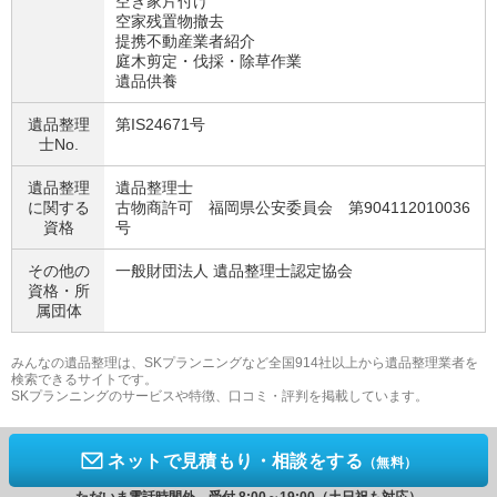
空き家片付け
空家残置物撤去
提携不動産業者紹介
庭木剪定・伐採・除草作業
遺品供養
遺品整理
第IS24671号
士No.
遺品整理
遺品整理士
に関する
古物商許可 福岡県公安委員会 第904112010036
資格
号
その他の
一般財団法人 遺品整理士認定協会
資格・
所
属団体
みんなの遺品整理は、SKプランニングなど全国914社以上から遺品整理業者を
検索できるサイトです。
SKプランニングのサービスや特徴、口コミ・評判を掲載しています。
ネットで見積もり・相談をする
（無料）
ただいま電話時間外 受付 8:00～19:00（土日祝も対応）