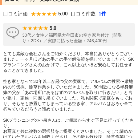
口コミ評価
5.00
口コミ件数
1件
5.0
30代／女性／福岡県大牟田市の空き家片付け（間取
り：2DK）／実際に払った金額：246,400円
とても素敵な会社さんをご紹介くださり、本当にありがとうござい
ました。一ヶ月ほどあの手この手で解決策を探していましたが、SK
プランニングさんのおかげで、これ以上ないほど安心してお任せす
ることができました。
空き家となって30年以上が経つ父の実家で、アルバムの捜索〜敷地
内の竹伐採、除草作業をしていただきました。80間近になる半身麻
痺の父が「あの場所にあるはずのアルバムを取りに行きたい」と言
い張り、家族一同困り果てていました。私も関東で家庭をもってお
り、そもそも放置してしまっている空き家、アルバムはおろか全て
朽ちているだろうと諦めていました。
SKプランニングの小泉さんは、ご相談からすぐ下見に行ってくださ
り、
お写真と共に複数の選択肢をご提案くださいました。そして諦めか
けていたアルバムを回収くださり、その後も竹伐採、除草作業につ