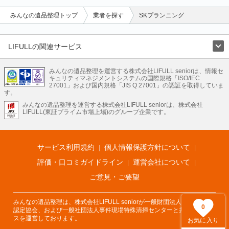
みんなの遺品整理トップ
業者を探す
SKプランニング
LIFULLの関連サービス
LIFULLのサービス
みんなの遺品整理を運営する株式会社LIFULL seniorは、情報セ
不動産・住宅
引越し
老人ホーム
地方創生
ママの就労支援
キュリティマネジメントシステムの国際規格「ISO/IEC
不動産クラウドファンディング
遺品整理
老後の暮らし情報
27001」および国内規格「JIS Q 27001」の認証を取得していま
農業技術
す。
みんなの遺品整理を運営する株式会社LIFULL seniorは、株式会社
LIFULL HOME'Sのサービス
LIFULL(東証プライム市場上場)のグループ企業です。
不動産・住宅
マンション
一戸建て
注文住宅
リノベーション
不動産査定
マンション専門売却査定
不動産投資
アドバイザー
住まいの窓口
住宅ローン
住まいインデックス
プライスマップ
不動産アーカイブ
空き家バンク
家賃相場
不動産会社
まちむすび
サービス利用規約
個人情報保護方針について
不動産用語集
住まいのお役立ち情報
LIFULL HOME'S PRESS
DIY Mag
アプリ
不動産データ
不動産転職
評価・口コミガイドライン
運営会社について
ご意見・ご要望
みんなの遺品整理は、株式会社LIFULL seniorが一般財団法人遺品整理士
0
認定協会、および一般社団法人事件現場特殊清掃センターと共同でサービ
スを運営しております。
お気に入り