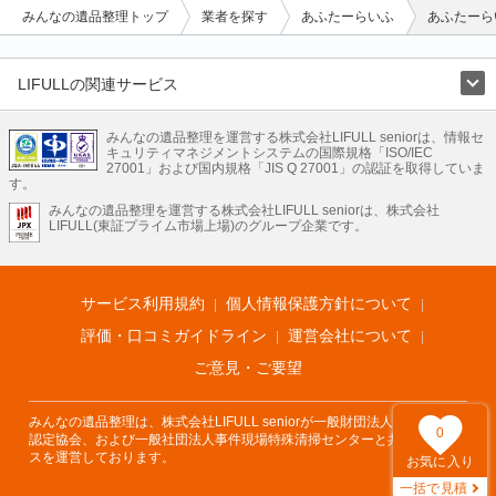
みんなの遺品整理トップ
業者を探す
あふたーらいふ
あふたーら
LIFULLの関連サービス
LIFULLのサービス
みんなの遺品整理を運営する株式会社LIFULL seniorは、情報セ
不動産・住宅
引越し
老人ホーム
地方創生
ママの就労支援
キュリティマネジメントシステムの国際規格「ISO/IEC
不動産クラウドファンディング
遺品整理
老後の暮らし情報
27001」および国内規格「JIS Q 27001」の認証を取得していま
農業技術
す。
みんなの遺品整理を運営する株式会社LIFULL seniorは、株式会社
LIFULL HOME'Sのサービス
LIFULL(東証プライム市場上場)のグループ企業です。
不動産・住宅
マンション
一戸建て
注文住宅
リノベーション
不動産査定
マンション専門売却査定
不動産投資
アドバイザー
住まいの窓口
住宅ローン
住まいインデックス
プライスマップ
不動産アーカイブ
空き家バンク
家賃相場
不動産会社
まちむすび
サービス利用規約
個人情報保護方針について
不動産用語集
住まいのお役立ち情報
LIFULL HOME'S PRESS
DIY Mag
アプリ
不動産データ
不動産転職
評価・口コミガイドライン
運営会社について
ご意見・ご要望
みんなの遺品整理は、株式会社LIFULL seniorが一般財団法人遺品整理士
0
認定協会、および一般社団法人事件現場特殊清掃センターと共同でサービ
スを運営しております。
お気に入り
一括で見積