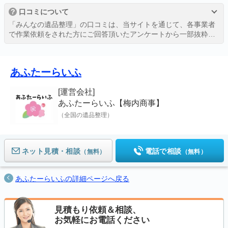
?
口コミについて
「みんなの遺品整理」の口コミは、当サイトを通じて、各事業者
で作業依頼をされた方にご回答頂いたアンケートから一部抜粋し
たものを、許可を得て掲載しております。
詳しくは、
評価・口コミの掲載ガイドライン
をご覧ください。
あふたーらいふ
[運営会社]
あふたーらいふ【梅内商事】
（全国の遺品整理）
ネット見積
電話で相談
（無料）
（無料）
あふたーらいふの詳細ページへ戻る
見積もり依頼＆相談、
お気軽にお電話ください