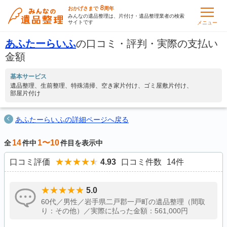
8
おかげさまで
周年
みんなの遺品整理は、片付け・遺品整理業者の検索
サイトです
メニュー
あふたーらいふ
の口コミ・評判・実際の支払い
金額
基本サービス
遺品整理
生前整理
特殊清掃
空き家片付け
ゴミ屋敷片付け
部屋片付け
あふたーらいふの詳細ページへ戻る
14
1〜10
全
件中
件目を表示中
口コミ評価
4.93
口コミ件数
14
件
5.0
60代／男性／岩手県二戸郡一戸町の遺品整理（間取
り：その他）／実際に払った金額：561,000円