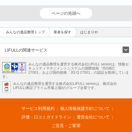
ページの先頭へ
みんなの遺品整理トップ
業者を探す
はじまりや
LIFULLの関連サービス
LIFULLのサービス
みんなの遺品整理を運営する株式会社LIFULL seniorは、情報セ
不動産・住宅
引越し
老人ホーム
地方創生
ママの就労支援
キュリティマネジメントシステムの国際規格「ISO/IEC
不動産クラウドファンディング
遺品整理
老後の暮らし情報
27001」および国内規格「JIS Q 27001」の認証を取得していま
農業技術
す。
みんなの遺品整理を運営する株式会社LIFULL seniorは、株式会社
LIFULL HOME'Sのサービス
LIFULL(東証プライム市場上場)のグループ企業です。
不動産・住宅
マンション
一戸建て
注文住宅
リノベーション
不動産査定
マンション専門売却査定
不動産投資
アドバイザー
住まいの窓口
住宅ローン
住まいインデックス
プライスマップ
不動産アーカイブ
空き家バンク
家賃相場
不動産会社
まちむすび
サービス利用規約
個人情報保護方針について
不動産用語集
住まいのお役立ち情報
LIFULL HOME'S PRESS
DIY Mag
アプリ
不動産データ
不動産転職
評価・口コミガイドライン
運営会社について
ご意見・ご要望