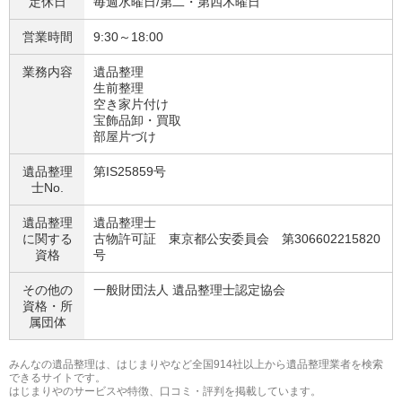
定休日
毎週水曜日/第二・第四木曜日
営業時間
9:30～18:00
業務内容
遺品整理
生前整理
空き家片付け
宝飾品卸・買取
部屋片づけ
遺品整理
第IS25859号
士No.
遺品整理
遺品整理士
に関する
古物許可証 東京都公安委員会 第306602215820
資格
号
その他の
一般財団法人 遺品整理士認定協会
資格・
所
属団体
みんなの遺品整理は、はじまりやなど全国914社以上から遺品整理業者を検索
できるサイトです。
はじまりやのサービスや特徴、口コミ・評判を掲載しています。