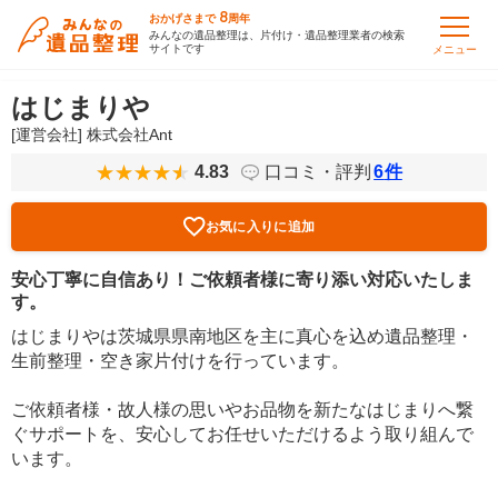
8
おかげさまで
周年
みんなの遺品整理は、片付け・遺品整理業者の検索
サイトです
メニュー
はじまりや
[運営会社] 株式会社Ant
4.83
口コミ・評判
6
件
お気に入りに追加
安心丁寧に自信あり！ご依頼者様に寄り添い対応いたしま
す。
はじまりやは茨城県県南地区を主に真心を込め遺品整理・
生前整理・空き家片付けを行っています。
ご依頼者様・故人様の思いやお品物を新たなはじまりへ繋
ぐサポートを、安心してお任せいただけるよう取り組んで
います。