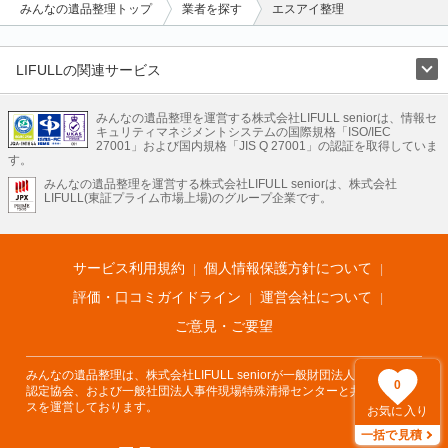
みんなの遺品整理トップ
業者を探す
エスアイ整理
LIFULLの関連サービス
LIFULLのサービス
みんなの遺品整理を運営する株式会社LIFULL seniorは、情報セ
不動産・住宅
引越し
老人ホーム
地方創生
ママの就労支援
キュリティマネジメントシステムの国際規格「ISO/IEC
不動産クラウドファンディング
遺品整理
老後の暮らし情報
27001」および国内規格「JIS Q 27001」の認証を取得していま
農業技術
す。
みんなの遺品整理を運営する株式会社LIFULL seniorは、株式会社
LIFULL HOME'Sのサービス
LIFULL(東証プライム市場上場)のグループ企業です。
不動産・住宅
マンション
一戸建て
注文住宅
リノベーション
不動産査定
マンション専門売却査定
不動産投資
アドバイザー
住まいの窓口
住宅ローン
住まいインデックス
プライスマップ
不動産アーカイブ
空き家バンク
家賃相場
不動産会社
まちむすび
サービス利用規約
個人情報保護方針について
不動産用語集
住まいのお役立ち情報
LIFULL HOME'S PRESS
DIY Mag
アプリ
不動産データ
不動産転職
評価・口コミガイドライン
運営会社について
ご意見・ご要望
みんなの遺品整理は、株式会社LIFULL seniorが一般財団法人遺品整理士
0
認定協会、および一般社団法人事件現場特殊清掃センターと共同でサービ
スを運営しております。
お気に入り
一括で見積