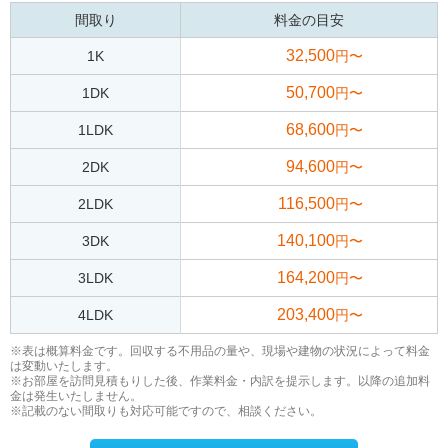
間取り
料金の目安
32,500
1K
円〜
50,700
1DK
円〜
68,600
1LDK
円〜
94,600
2DK
円〜
116,500
2LDK
円〜
140,100
3DK
円〜
164,200
3LDK
円〜
203,400
4LDK
円〜
※表は概算料金です。回収する不用品の量や、現場や建物の状況によって料金
は変動いたします。
※お部屋を訪問見積もりした後、作業料金・内訳を提示します。以降の追加料
金は発生いたしません。
※記載のない間取りも対応可能ですので、相談ください。