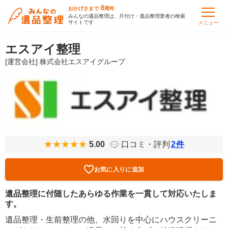
8
おかげさまで
周年
みんなの遺品整理は、片付け・遺品整理業者の検索
サイトです
メニュー
エスアイ整理
[運営会社] 株式会社エスアイグループ
5.00
口コミ・評判
2
件
お気に入りに追加
遺品整理に付随したあらゆる作業を一貫して対応いたしま
す。
遺品整理・生前整理の他、水回りを中心にハウスクリーニ