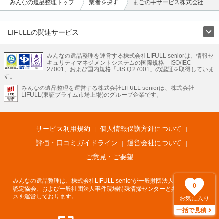
みんなの遺品整理トップ
業者を探す
まごの手サービス株式会社
LIFULLの関連サービス
LIFULLのサービス
みんなの遺品整理を運営する株式会社LIFULL seniorは、情報セ
不動産・住宅
引越し
老人ホーム
地方創生
ママの就労支援
キュリティマネジメントシステムの国際規格「ISO/IEC
不動産クラウドファンディング
遺品整理
老後の暮らし情報
27001」および国内規格「JIS Q 27001」の認証を取得していま
農業技術
す。
みんなの遺品整理を運営する株式会社LIFULL seniorは、株式会社
LIFULL HOME'Sのサービス
LIFULL(東証プライム市場上場)のグループ企業です。
不動産・住宅
マンション
一戸建て
注文住宅
リノベーション
不動産査定
マンション専門売却査定
不動産投資
アドバイザー
住まいの窓口
住宅ローン
住まいインデックス
プライスマップ
不動産アーカイブ
空き家バンク
家賃相場
不動産会社
まちむすび
サービス利用規約
個人情報保護方針について
不動産用語集
住まいのお役立ち情報
LIFULL HOME'S PRESS
DIY Mag
アプリ
不動産データ
不動産転職
評価・口コミガイドライン
運営会社について
ご意見・ご要望
みんなの遺品整理は、株式会社LIFULL seniorが一般財団法人遺品整理士
0
認定協会、および一般社団法人事件現場特殊清掃センターと共同でサービ
スを運営しております。
お気に入り
一括で見積