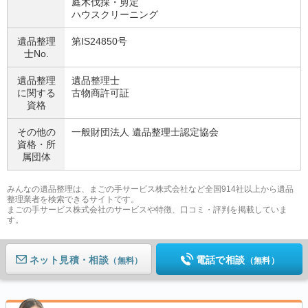
庭木伐採・剪定
ハウスクリーニング
遺品整理
第IS24850号
士No.
遺品整理
遺品整理士
に関する
古物商許可証
資格
その他の
一般財団法人 遺品整理士認定協会
資格・
所
属団体
みんなの遺品整理は、まごの手サービス株式会社など全国914社以上から遺品
整理業者を検索できるサイトです。
まごの手サービス株式会社のサービスや特徴、口コミ・評判を掲載していま
す。
ネット見積
電話で相談
（無料）
（無料）