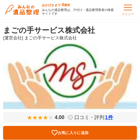
8
おかげさまで
周年
みんなの遺品整理は、片付け・遺品整理業者の検索
サイトです
メニュー
まごの手サービス株式会社
[運営会社] まごの手サービス株式会社
4.00
口コミ・評判
1
件
お気に入りに追加