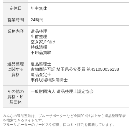
定休日
年中無休
営業時間
24時間
業務内容
遺品整理
生前整理
空き家片付け
特殊清掃
不用品買取
遺品整理
遺品整理士
に関する
古物商許可証 埼玉県公安委員 第431050036138
資格
遺品査定士
事件現場特殊清掃士
その他の
一般財団法人 遺品整理士認定協会
資格・
所
属団体
みんなの遺品整理は、ブルーサポーターなど全国914社以上から遺品整理業者
を検索できるサイトです。
ブルーサポーターのサービスや特徴、口コミ・評判を掲載しています。