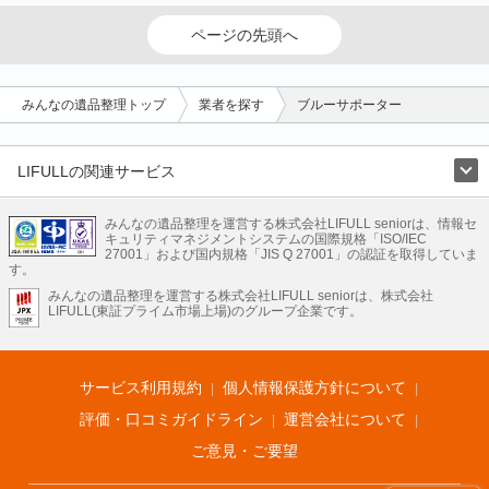
ページの先頭へ
みんなの遺品整理トップ
業者を探す
ブルーサポーター
LIFULLの関連サービス
LIFULLのサービス
みんなの遺品整理を運営する株式会社LIFULL seniorは、情報セ
不動産・住宅
引越し
老人ホーム
地方創生
ママの就労支援
キュリティマネジメントシステムの国際規格「ISO/IEC
不動産クラウドファンディング
遺品整理
老後の暮らし情報
27001」および国内規格「JIS Q 27001」の認証を取得していま
農業技術
す。
みんなの遺品整理を運営する株式会社LIFULL seniorは、株式会社
LIFULL HOME'Sのサービス
LIFULL(東証プライム市場上場)のグループ企業です。
不動産・住宅
マンション
一戸建て
注文住宅
リノベーション
不動産査定
マンション専門売却査定
不動産投資
アドバイザー
住まいの窓口
住宅ローン
住まいインデックス
プライスマップ
不動産アーカイブ
空き家バンク
家賃相場
不動産会社
まちむすび
サービス利用規約
個人情報保護方針について
不動産用語集
住まいのお役立ち情報
LIFULL HOME'S PRESS
DIY Mag
アプリ
不動産データ
不動産転職
評価・口コミガイドライン
運営会社について
ご意見・ご要望