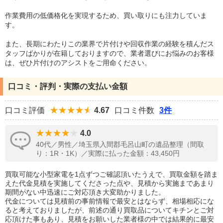
作業費用の低価格化を実現するため、買い取りにも注力していま
す。
また、長期にわたりこの業界で片付けや回収作業の経験を積んだス
タッフばかりが在籍しておりますので、業者選びにお悩みのお客様
は、ぜひ片付けのアシストをご用命ください。
口コミ・評判・実際の支払い金額
口コミ評価
4.67
口コミ件数
3件
4.0
40代／男性／埼玉県入間郡毛呂山町の遺品整理（間取
り：1R・1K）／実際に払った金額：43,450円
買取可能な小型家電を1点ずつご確認頂いたうえで、買取金額を踏ま
えた代金見積を実施してくださった点や、見積から実施まであまり
期間がない中迅速にご対応頂き大変助かりました。
代金については見積前の事前情報で最安とはならず、相場相応にな
ると考えておりましたが、前述の通り買取品についてキチンとご対
応頂けた事もあり、見積をお願いした業者様の中では結果的に最安