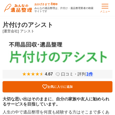
8
おかげさまで
周年
みんなの遺品整理は、片付け・遺品整理業者の検索
サイトです
メニュー
片付けのアシスト
[運営会社] アシスト
4.67
口コミ・評判
3
件
お気に入りに追加
大切な思い出はそのままに、自分の家族や友人に勧められ
るサービスを目指しています。
人生の中で遺品整理を何度も経験する方はそこまで多くあ