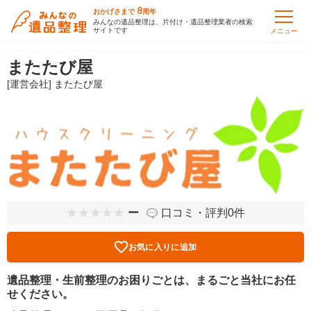
8
おかげさまで
周年
みんなの遺品整理は、片付け・遺品整理業者の検索
サイトです
メニュー
またたび屋
[運営会社] またたび屋
ー
口コミ・評判0件
お気に入りに追加
遺品整理・生前整理のお困りごとは、まるごと当社にお任
せください。