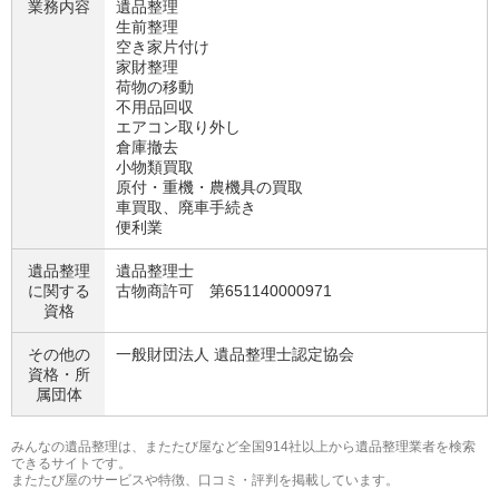
業務内容
遺品整理
生前整理
空き家片付け
家財整理
荷物の移動
不用品回収
エアコン取り外し
倉庫撤去
小物類買取
原付・重機・農機具の買取
車買取、廃車手続き
便利業
遺品整理
遺品整理士
に関する
古物商許可 第651140000971
資格
その他の
一般財団法人 遺品整理士認定協会
資格・
所
属団体
みんなの遺品整理は、またたび屋など全国914社以上から遺品整理業者を検索
できるサイトです。
またたび屋のサービスや特徴、口コミ・評判を掲載しています。