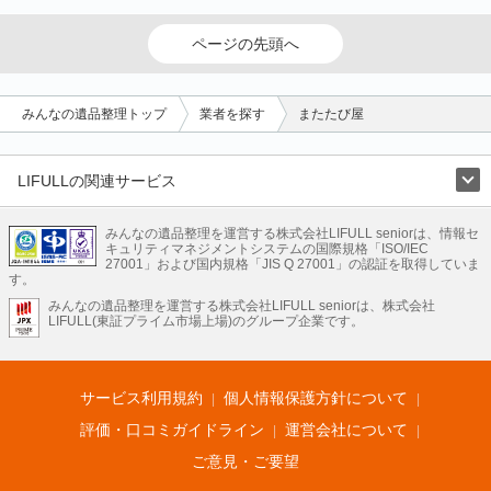
ページの先頭へ
みんなの遺品整理トップ
業者を探す
またたび屋
LIFULLの関連サービス
LIFULLのサービス
みんなの遺品整理を運営する株式会社LIFULL seniorは、情報セ
不動産・住宅
引越し
老人ホーム
地方創生
ママの就労支援
キュリティマネジメントシステムの国際規格「ISO/IEC
不動産クラウドファンディング
遺品整理
老後の暮らし情報
27001」および国内規格「JIS Q 27001」の認証を取得していま
農業技術
す。
みんなの遺品整理を運営する株式会社LIFULL seniorは、株式会社
LIFULL HOME'Sのサービス
LIFULL(東証プライム市場上場)のグループ企業です。
不動産・住宅
マンション
一戸建て
注文住宅
リノベーション
不動産査定
マンション専門売却査定
不動産投資
アドバイザー
住まいの窓口
住宅ローン
住まいインデックス
プライスマップ
不動産アーカイブ
空き家バンク
家賃相場
不動産会社
まちむすび
サービス利用規約
個人情報保護方針について
不動産用語集
住まいのお役立ち情報
LIFULL HOME'S PRESS
DIY Mag
アプリ
不動産データ
不動産転職
評価・口コミガイドライン
運営会社について
ご意見・ご要望