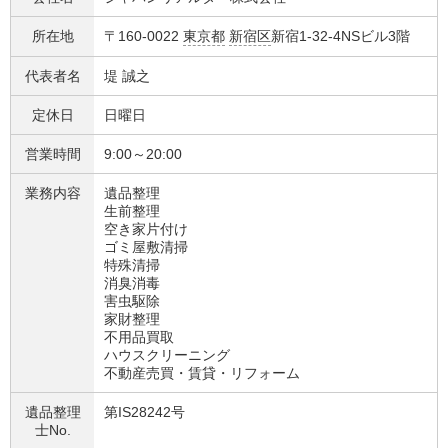
所在地
〒160-0022
東京都
新宿区
新宿1-32-4NSビル3階
代表者名
堤 誠之
定休日
日曜日
営業時間
9:00～20:00
業務内容
遺品整理
生前整理
空き家片付け
ゴミ屋敷清掃
特殊清掃
消臭消毒
害虫駆除
家財整理
不用品買取
ハウスクリーニング
不動産売買・賃貸・リフォーム
遺品整理
第IS28242号
士No.