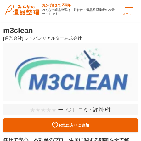
8
おかげさまで
周年
みんなの遺品整理は、片付け・遺品整理業者の検索
サイトです
メニュー
m3clean
[運営会社] ジャパンリアルター株式会社
ー
口コミ・評判0件
お気に入りに追加
任せて安心。不動産のプロ。住居に関する問題を全て解