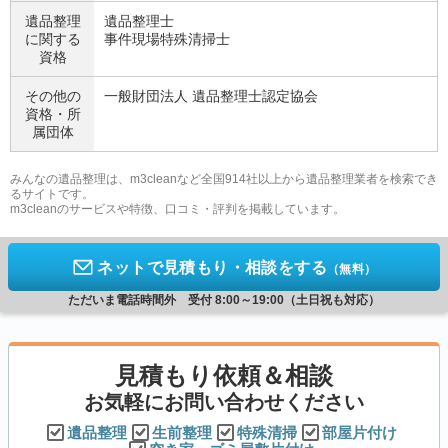
遺品整理
遺品整理士
に関する
事件現場特殊清掃士
資格
その他の
一般財団法人 遺品整理士認定協会
資格・
所
属団体
みんなの遺品整理は、m3cleanなど全国914社以上から遺品整理業者を検索でき
るサイトです。
m3cleanのサービスや特徴、口コミ・評判を掲載しています。
ネットで見積もり・相談をする
（無料）
ただいま電話時間外 受付 8:00～19:00（土日祝も対応）
見積もり依頼＆相談
お気軽にお問い合わせください
遺品整理
生前整理
特殊清掃
部屋片付け