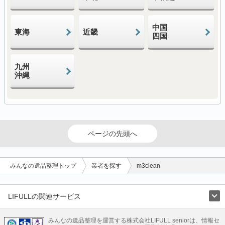
中国
東海
近畿
四国
九州
沖縄
ページの先頭へ
みんなの遺品整理トップ
業者を探す
m3clean
LIFULLの関連サービス
LIFULLのサービス
みんなの遺品整理を運営する株式会社LIFULL seniorは、情報セ
不動産・住宅
引越し
老人ホーム
地方創生
ママの就労支援