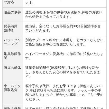
フ対応
ます。
遺品の供養
遺品の供養,お仏壇の供養やお魂抜き,神棚のお祓い
から処分まで承っております。
簡易清掃
搬出後、空になったお部屋を約30分前後清掃させ
(無料)
ていただきます。
ハウスクリ
別途オプション料金にて水廻り、窓ガラスならびに
ーニング
ご指定箇所を中心に奇麗にいたします。
消臭除菌作
ハイパワーオゾン脱臭機にて徹底的に消臭いたしま
業
す。
家屋の解体
建築業創業55年(昭和37年1月より)の経験を活か
し、きちんとした安心の解体をさせていただきま
す。
車・バイク
廃車手続き代行、まだお乗りできる状態にあるバイ
買取処分
ク,車は買取りも相談に乗ります。レッカー車の手
配も承りますので、動かない車両についてもご安心
ください。
家財の梱包
段ボールに大切な遺品を仕訳分別して梱包いたしま