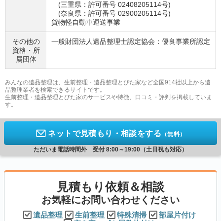
(三重県：許可番号 02408205114号)
(奈良県：許可番号 02900205114号)
貨物軽自動車運送事業
その他の
一般財団法人遺品整理士認定協会：優良事業所認定
資格・
所
属団体
みんなの遺品整理は、生前整理・遺品整理とびた家など全国914社以上から遺
品整理業者を検索できるサイトです。
生前整理・遺品整理とびた家のサービスや特徴、口コミ・評判を掲載していま
す。
ネットで見積もり・相談をする
（無料）
ただいま電話時間外 受付 8:00～19:00（土日祝も対応）
見積もり依頼＆相談
お気軽にお問い合わせください
遺品整理
生前整理
特殊清掃
部屋片付け