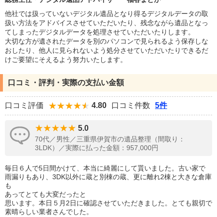
他社では扱っていないデジタル遺品となり得るデジタルデータの取
扱い方法をアドバイスさせていただいたり、残念ながら遺品となっ
てしまったデジタルデータを処理させていただいたりします。
大切な方が遺されたデータを別のパソコンで見られるよう保存しな
おしたり、他人に見られないよう処分させていただいたりできるだ
けご要望にそえるよう努力いたします。
口コミ・評判・実際の支払い金額
口コミ評価
4.80
口コミ件数
5件
5.0
70代／男性／三重県伊賀市の遺品整理（間取り：
3LDK）／実際に払った金額：957,000円
毎日６人で5日間かけて、本当に綺麗にして貰いました。古い家で
雨漏りもあり、3DK以外に蔵と別棟の蔵、更に離れ2棟と大きな倉庫
も
あってとても大変だったと
思います。本日５月2日に確認させていただきました。とても親切で
素晴らしい業者さんでした。