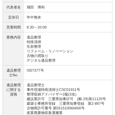
代表者名
飛田 博和
定休日
年中無休
営業時間
8:30～20:00
業務内容
遺品整理
特殊清掃
生前整理
リフォーム・リノベーション
古物の買取り
デジタル遺品整理
遺品整理
IS07377号
士No.
遺品整理
遺品整理士
に関する
事件現場特殊清掃士CSC01911号
資格
整理収納アドバイザー2級(3名)
建設業許可 三重県知事許可 (般-29)第11120号
建築士事務所登録 三重県知事登録 第2-887号
古物商許可番号 第551510066600号
産業廃棄物収集運搬業