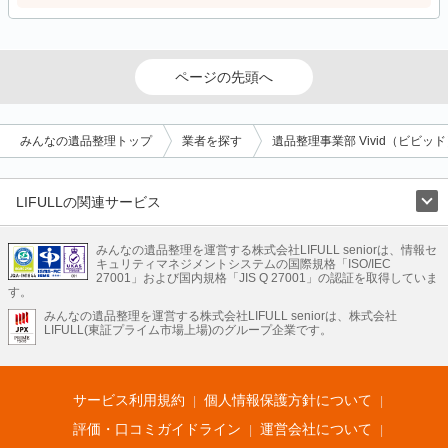
ページの先頭へ
みんなの遺品整理トップ
業者を探す
遺品整理事業部 Vivid（ビビッ
LIFULLの関連サービス
LIFULLのサービス
みんなの遺品整理を運営する株式会社LIFULL seniorは、情報セ
不動産・住宅
引越し
老人ホーム
地方創生
ママの就労支援
キュリティマネジメントシステムの国際規格「ISO/IEC
不動産クラウドファンディング
遺品整理
老後の暮らし情報
27001」および国内規格「JIS Q 27001」の認証を取得していま
農業技術
す。
みんなの遺品整理を運営する株式会社LIFULL seniorは、株式会社
LIFULL HOME'Sのサービス
LIFULL(東証プライム市場上場)のグループ企業です。
不動産・住宅
マンション
一戸建て
注文住宅
リノベーション
不動産査定
マンション専門売却査定
不動産投資
アドバイザー
住まいの窓口
住宅ローン
住まいインデックス
プライスマップ
不動産アーカイブ
空き家バンク
家賃相場
不動産会社
まちむすび
サービス利用規約
個人情報保護方針について
不動産用語集
住まいのお役立ち情報
LIFULL HOME'S PRESS
DIY Mag
アプリ
不動産データ
不動産転職
評価・口コミガイドライン
運営会社について