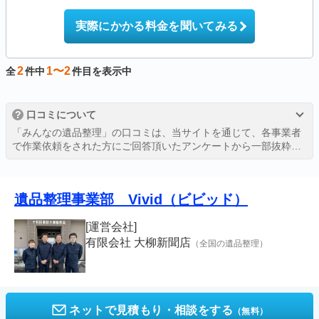
実際にかかる料金を聞いてみる
2
1〜2
全
件中
件目を表示中
?
口コミについて
「みんなの遺品整理」の口コミは、当サイトを通じて、各事業者
で作業依頼をされた方にご回答頂いたアンケートから一部抜粋し
たものを、許可を得て掲載しております。
詳しくは、
評価・口コミの掲載ガイドライン
をご覧ください。
遺品整理事業部 Vivid（ビビッド）
[運営会社]
有限会社 大柳新聞店
（全国の遺品整理）
ネットで見積もり・相談をする
（無料）