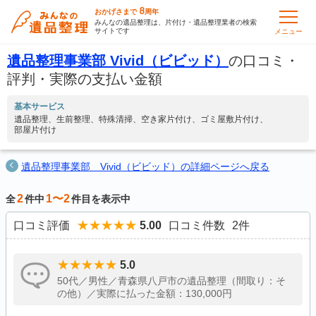
8
おかげさまで
周年
みんなの遺品整理は、片付け・遺品整理業者の検索
サイトです
メニュー
遺品整理事業部 Vivid（ビビッド）
の口コミ・
評判・実際の支払い金額
基本サービス
遺品整理
生前整理
特殊清掃
空き家片付け
ゴミ屋敷片付け
部屋片付け
遺品整理事業部 Vivid（ビビッド）の詳細ページへ戻る
2
1〜2
全
件中
件目を表示中
口コミ評価
5.00
口コミ件数
2
件
5.0
50代／男性／青森県八戸市の遺品整理（間取り：そ
の他）／実際に払った金額：130,000円