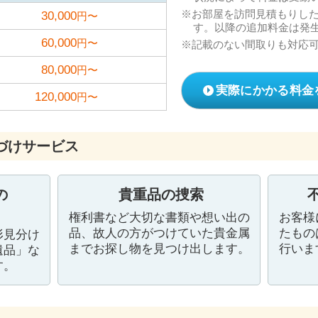
お部屋を訪問見積もりし
30,000
円〜
す。以降の追加料金は発
60,000
円〜
記載のない間取りも対応
80,000
円〜
実際にかかる料金
120,000
円〜
づけサービス
の
貴重品の捜索
権利書など大切な書類や想い出の
お客様
品、故人の方がつけていた貴金属
たもの
形見分け
までお探し物を見つけ出します。
行いま
遺品」な
す。