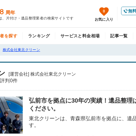
8
無
0
周年
は、片付け・遺品整理業者の検索サイトです
お気に入り
者を探す
ランキング
サービスと料金相場
記事一覧
株式会社東北クリーン
ン
[運営会社] 株式会社東北クリーン
評判
0件
弘前市を拠点に30年の実績！遺品整理
ください。
東北クリーンは、青森県弘前市を拠点に、遺
す。