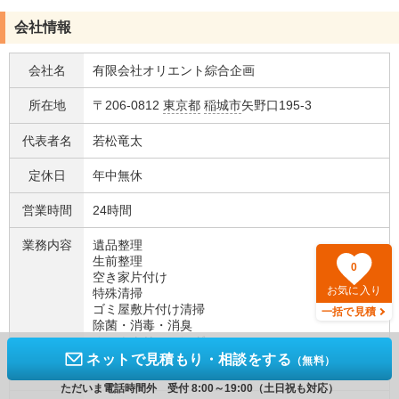
会社情報
会社名
有限会社オリエント綜合企画
所在地
〒206-0812
東京都
稲城市
矢野口195-3
代表者名
若松竜太
定休日
年中無休
営業時間
24時間
業務内容
遺品整理
生前整理
0
空き家片付け
お気に入り
特殊清掃
ゴミ屋敷片付け清掃
一括で見積
除菌・消毒・消臭
ルームクリーニング
リフォーム工事
ネットで見積もり・相談をする
（無料）
内装解体工事
ただいま電話時間外 受付 8:00～19:00（土日祝も対応）