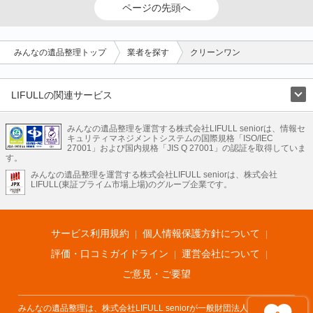
ページの先頭へ
みんなの遺品整理トップ
業者を探す
クリーンワン
LIFULLの関連サービス
LIFULLのサービス
みんなの遺品整理を運営する株式会社LIFULL seniorは、情報セ
不動産・住宅
引越し
老人ホーム
地方創生
ママの就労支援
キュリティマネジメントシステムの国際規格「ISO/IEC
不動産クラウドファンディング
遺品整理
老後の暮らし情報
27001」および国内規格「JIS Q 27001」の認証を取得していま
農業技術
す。
みんなの遺品整理を運営する株式会社LIFULL seniorは、株式会社
LIFULL HOME'Sのサービス
LIFULL(東証プライム市場上場)のグループ企業です。
不動産・住宅
マンション
一戸建て
注文住宅
リノベーション
不動産査定
マンション専門売却査定
不動産投資
アドバイザー
住まいの窓口
住宅ローン
住まいインデックス
プライスマップ
不動産アーカイブ
空き家バンク
家賃相場
不動産会社
まちむすび
サービス利用規約
個人情報保護方針について
不動産用語集
住まいのお役立ち情報
LIFULL HOME'S PRESS
DIY Mag
アプリ
不動産データ
不動産転職
評価・口コミガイドライン
運営会社について
ご意見・ご要望
みんなの遺品整理は、株式会社LIFULL seniorが一般財団法人遺品整理士