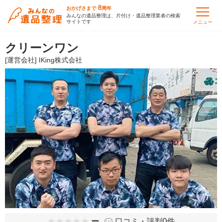
8
おかげさまで
周年
みんなの遺品整理は、片付け・遺品整理業者の検索
サイトです
メニュー
クリーンワン
[運営会社] IKing株式会社
ー
口コミ・評判0件