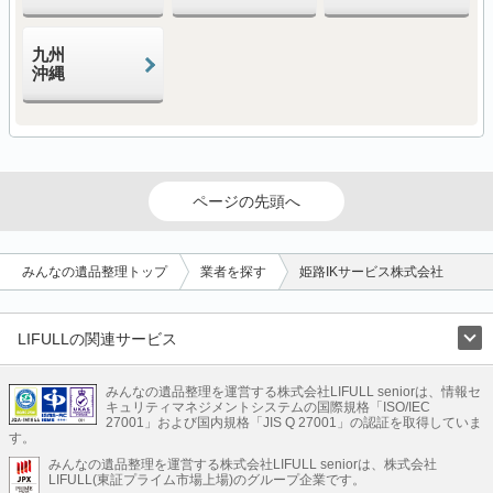
九州
沖縄
ページの先頭へ
みんなの遺品整理トップ
業者を探す
姫路IKサービス株式会社
LIFULLの関連サービス
LIFULLのサービス
みんなの遺品整理を運営する株式会社LIFULL seniorは、情報セ
不動産・住宅
引越し
老人ホーム
地方創生
ママの就労支援
キュリティマネジメントシステムの国際規格「ISO/IEC
不動産クラウドファンディング
遺品整理
老後の暮らし情報
27001」および国内規格「JIS Q 27001」の認証を取得していま
農業技術
す。
みんなの遺品整理を運営する株式会社LIFULL seniorは、株式会社
LIFULL HOME'Sのサービス
LIFULL(東証プライム市場上場)のグループ企業です。