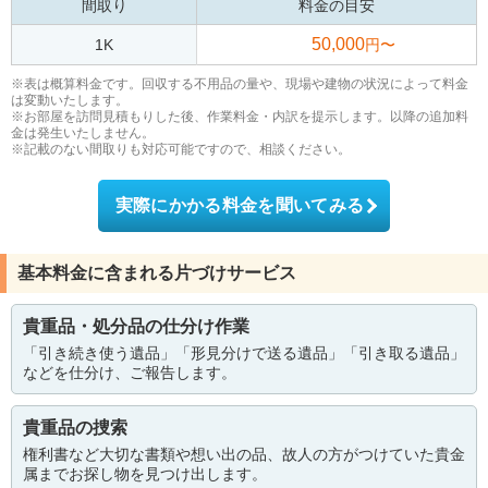
間取り
料金の目安
50,000
1K
円〜
※表は概算料金です。回収する不用品の量や、現場や建物の状況によって料金
は変動いたします。
※お部屋を訪問見積もりした後、作業料金・内訳を提示します。以降の追加料
金は発生いたしません。
※記載のない間取りも対応可能ですので、相談ください。
実際にかかる料金を聞いてみる
基本料金に含まれる片づけサービス
貴重品・処分品の仕分け作業
「引き続き使う遺品」「形見分けで送る遺品」「引き取る遺品」
などを仕分け、ご報告します。
貴重品の捜索
権利書など大切な書類や想い出の品、故人の方がつけていた貴金
属までお探し物を見つけ出します。