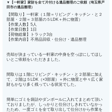
【一軒家】家財を全て片付ける遺品整理のご依頼（埼玉県戸
田市の遺品整理）
【間取り】一軒家（１階＝リビング・キッチン・と２
部屋・２階＝３部屋の５LDK＋外に物置）
【作業人数】5人
【作業日数】1日
【荷物総量】トラック3台
【作業内容】不用品回収・仕分け・遺品整理
売却が決まっている一軒家の中身を空っぽにしてほし
いとご依頼をいただきました。
間取りは１階にリビング・キッチン・と２部屋に加え
て、２階は５LDK（×3部屋）＋外に物置と中々広く家
財もかなり多く残っている状況でした。
簡単にゴミを袋詰やダンボールに入れてまとめて頂い
ておりましたが、しっかりと仕分けしきれていなかっ
たため、一度ゴミを全て取り出して仕分けから作業を