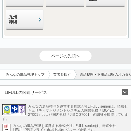
九州
沖縄
ページの先頭へ
みんなの遺品整理トップ
業者を探す
遺品整理・不用品回収のオカタ
LIFULLの関連サービス
LIFULLのサービス
みんなの遺品整理を運営する株式会社LIFULL seniorは、情報セ
不動産・住宅
引越し
老人ホーム
地方創生
ママの就労支援
キュリティマネジメントシステムの国際規格「ISO/IEC
不動産クラウドファンディング
遺品整理
老後の暮らし情報
27001」および国内規格「JIS Q 27001」の認証を取得していま
農業技術
す。
みんなの遺品整理を運営する株式会社LIFULL seniorは、株式会社
LIFULL HOME'Sのサービス
LIFULL(東証プライム市場上場)のグループ企業です。