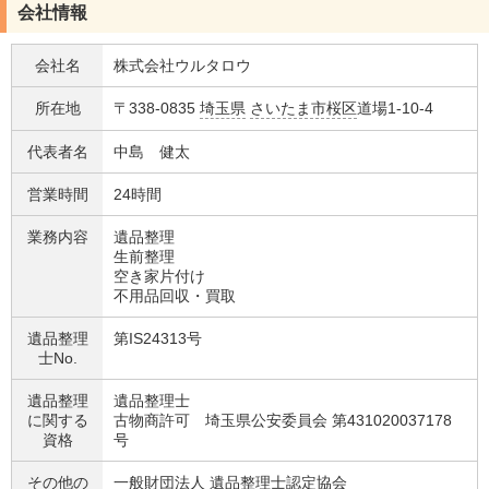
会社情報
会社名
株式会社ウルタロウ
所在地
〒338-0835
埼玉県
さいたま市桜区
道場1-10-4
代表者名
中島 健太
営業時間
24時間
業務内容
遺品整理
生前整理
空き家片付け
不用品回収・買取
遺品整理
第IS24313号
士No.
遺品整理
遺品整理士
に関する
古物商許可 埼玉県公安委員会 第431020037178
資格
号
その他の
一般財団法人 遺品整理士認定協会