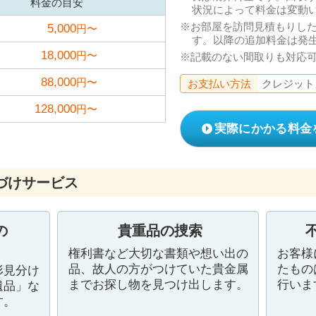
料金の目安
状況によって料金は変動
お部屋を訪問見積もりし
5,000
円〜
す。以降の追加料金は発
18,000
円〜
記載のない間取りも対応
88,000
円〜
お支払い方法
クレジット
128,000
円〜
実際にかかる料金
づけサービス
の
貴重品の捜索
権利書など大切な書類や想い出の
お客様
品、故人の方がつけていた貴金属
たもの
形見分け
までお探し物を見つけ出します。
行いま
遺品」な
す。