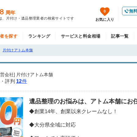
8
無
0
周年
は、片付け・遺品整理業者の検索サイトです
お気に入り
者を探す
ランキング
サービスと料金相場
記事一覧
片付けアトム本舗
運営会社] 片付けアトム本舗
・評判
12
件
遺品整理のお悩みは、アトム本舗にお
◆創業14年、創業以来クレームなし！
◆大分県全域に対応