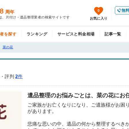
8
無
0
周年
は、片付け・遺品整理業者の検索サイトです
お気に入り
者を探す
ランキング
サービスと料金相場
記事一覧
菜の花
・評判
2
件
遺品整理のお悩みごとは、菜の花にお
ご家族がお亡くなりになり、ご遺族様がお困
があります。
悲痛な思いの中、遺品の何から整理するべき