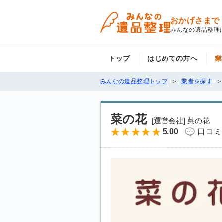
おかげさまで
みんなの遺品整理
トップ
はじめての方へ
業
みんなの遺品整理トップ
業者を探す
菜の花
[運営会社] 菜の花
5.00
口コミ