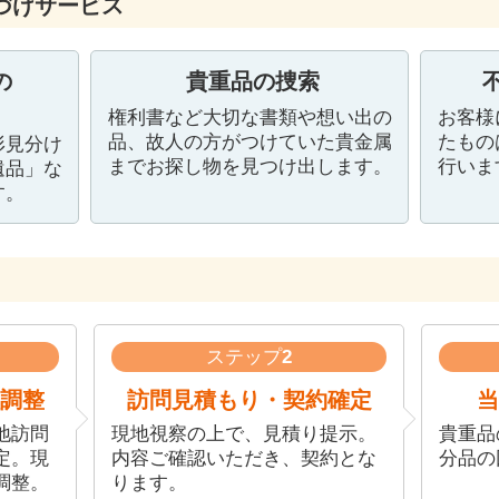
づけサービス
の
貴重品の捜索
権利書など大切な書類や想い出の
お客様
品、故人の方がつけていた貴金属
たもの
形見分け
までお探し物を見つけ出します。
行いま
遺品」な
す。
ステップ
2
調整
訪問見積もり・契約確定
当
地訪問
現地視察の上で、見積り提示。
貴重品
定。現
内容ご確認いただき、契約とな
分品の
調整。
ります。