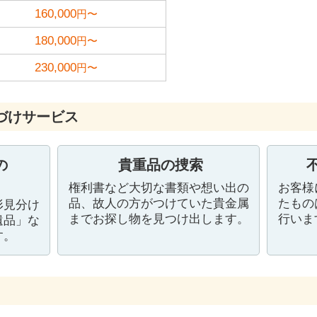
160,000
円〜
180,000
円〜
230,000
円〜
づけサービス
の
貴重品の捜索
権利書など大切な書類や想い出の
お客様
品、故人の方がつけていた貴金属
たもの
形見分け
までお探し物を見つけ出します。
行いま
遺品」な
す。