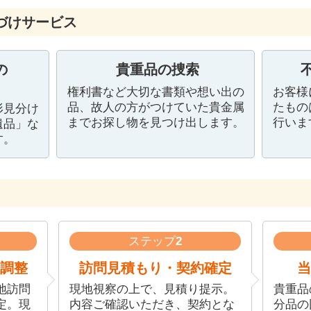
づけサービス
の
貴重品の捜索
権利書など大切な書類や想い出の
お客様
品、故人の方がつけていた貴金属
たもの
形見分け
までお探し物を見つけ出します。
行いま
遺品」な
す。
ステップ
2
調整
訪問見積もり・契約確定
当
地訪問
現地視察の上で、見積り提示。
貴重品
定。現
内容ご確認いただき、契約とな
分品の