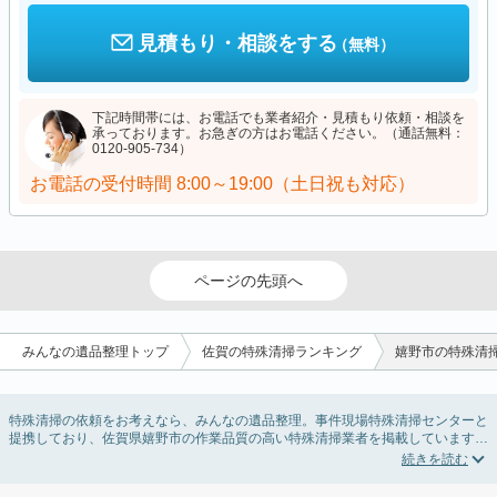
見積もり・相談をする
（無料）
下記時間帯には、お電話でも業者紹介・見積もり依頼・相談を
承っております。お急ぎの方はお電話ください。（通話無料：
0120-905-734）
お電話の受付時間
8:00～19:00（土日祝も対応）
ページの先頭へ
みんなの遺品整理トップ
佐賀の特殊清掃ランキング
嬉野市の特殊清
特殊清掃の依頼をお考えなら、みんなの遺品整理。事件現場特殊清掃センターと
提携しており、佐賀県嬉野市の作業品質の高い特殊清掃業者を掲載しています。
孤独死・孤立死に伴う不用品の処分・回収・引き取りから、事件・事故・自殺現
場などの血液や体液の除去、ハエやウジなどの害虫駆除まで対応しています。佐
賀県嬉野市の特殊清掃の料金相場情報だけで業者を決められない場合はリフォー