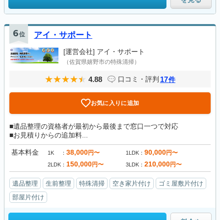
6
位
アイ・サポート
[運営会社]
アイ・サポート
（佐賀県嬉野市の特殊清掃）
4.88
17
口コミ・評判
件
お気に入りに追加
■遺品整理の資格者が最初から最後まで窓口一つで対応
■お見積りからの追加料...
基本料金
38,000
90,000
円〜
円〜
1K
1LDK
150,000
210,000
円〜
円〜
2LDK
3LDK
遺品整理
生前整理
特殊清掃
空き家片付け
ゴミ屋敷片付け
部屋片付け