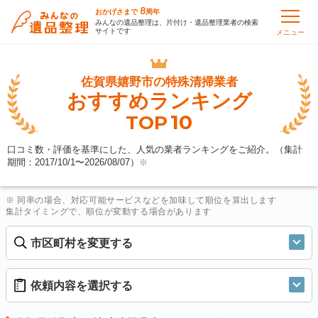
8
おかげさまで
周年
みんなの遺品整理は、片付け・遺品整理業者の検索
サイトです
メニュー
佐賀県嬉野市の
特殊清掃業者
おすすめランキング
10
TOP
口コミ数・評価を基準にした、人気の業者ランキングをご紹介。（集計
期間：2017/10/1〜
2026/08/07
）
※
※ 同率の場合、対応可能サービスなどを加味して順位を算出します
集計タイミングで、順位が変動する場合があります
市区町村を変更する
依頼内容を選択する