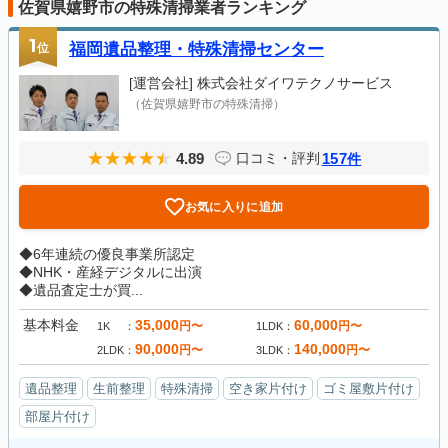
佐賀県嬉野市の特殊清掃業者ランキング
1
位
福岡遺品整理・特殊清掃センター
[運営会社]
株式会社ダイワテクノサービス
（佐賀県嬉野市の特殊清掃）
4.89
157
口コミ・評判
件
お気に入りに追加
◆6年連続の優良事業所認定
◆NHK・産経デジタルに出演
◆遺品査定士が買...
基本料金
35,000
60,000
円〜
円〜
1K
1LDK
90,000
140,000
円〜
円〜
2LDK
3LDK
遺品整理
生前整理
特殊清掃
空き家片付け
ゴミ屋敷片付け
部屋片付け