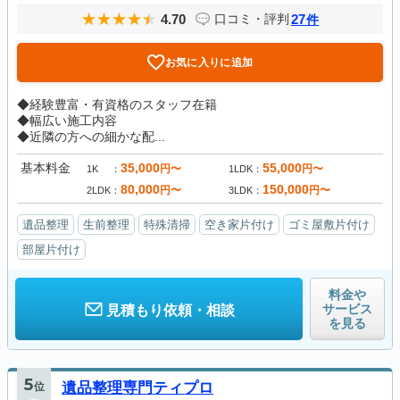
4.70
27
口コミ・評判
件
お気に入りに追加
◆経験豊富・有資格のスタッフ在籍
◆幅広い施工内容
◆近隣の方への細かな配...
基本料金
35,000
55,000
円〜
円〜
1K
1LDK
80,000
150,000
円〜
円〜
2LDK
3LDK
遺品整理
生前整理
特殊清掃
空き家片付け
ゴミ屋敷片付け
部屋片付け
料金や
サービス
見積もり依頼・相談
を見る
5
位
遺品整理専門ティプロ