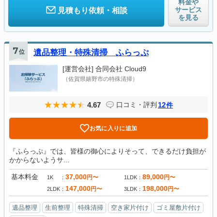
料金や
サービス
見積もり依頼・相談
を見る
7
位
遺品整理・特殊清掃 ふらっぷ
[運営会社]
合同会社 Cloud9
（佐賀県嬉野市の特殊清掃）
4.67
12
口コミ・評判
件
お気に入りに追加
『ふらっぷ』では、皆様の御心によりそって、できるだけ負担が
かからないようサ...
基本料金
37,000
89,000
円〜
円〜
1K
1LDK
147,000
198,000
円〜
円〜
2LDK
3LDK
遺品整理
生前整理
特殊清掃
空き家片付け
ゴミ屋敷片付け