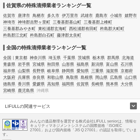
ムによる原状回復・オゾン脱臭機による腐敗臭などの臭いの脱臭・消臭サービス
佐賀県の特殊清掃業者ランキング一覧
など絞り込み条件を利用し検索してみましょう。
また故人のご遺族だけでなく不動産管理会社様やオーナー様(賃貸家主様)、行政
佐賀市
唐津市
鳥栖市
多久市
伊万里市
武雄市
鹿島市
小城市
嬉野市
のご担当者様でも相談できます。
神埼市
神埼郡吉野ヶ里町
三養基郡基山町
三養基郡上峰町
三養基郡みやき町
東松浦郡玄海町
西松浦郡有田町
杵島郡大町町
杵島郡江北町
杵島郡白石町
藤津郡太良町
全国の特殊清掃業者ランキング一覧
全国
東京都
神奈川県
埼玉県
千葉県
茨城県
栃木県
群馬県
北海道
青森県
岩手県
宮城県
秋田県
山形県
福島県
新潟県
富山県
石川県
福井県
山梨県
長野県
岐阜県
静岡県
愛知県
三重県
滋賀県
京都府
大阪府
兵庫県
奈良県
和歌山県
鳥取県
島根県
岡山県
広島県
山口県
徳島県
香川県
愛媛県
高知県
福岡県
佐賀県
長崎県
熊本県
大分県
宮崎県
鹿児島県
沖縄県
LIFULLの関連サービス
LIFULLのサービス
みんなの遺品整理を運営する株式会社LIFULL seniorは、情報セ
不動産・住宅
引越し
老人ホーム
地方創生
ママの就労支援
キュリティマネジメントシステムの国際規格「ISO/IEC
不動産クラウドファンディング
遺品整理
老後の暮らし情報
27001」および国内規格「JIS Q 27001」の認証を取得していま
農業技術
す。