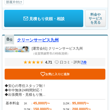
部屋片付け
料金や
サービス
見積もり依頼・相談
を見る
8
位
クリーンサービス九州
[運営会社]
クリーンサービス九州
（佐賀県嬉野市の特殊清掃）
4.71
7
口コミ・評判
件
お気に入りに追加
◆安心の専任スタッフ制！
◆年中無休24時間対応！
◆出張費用・見積もり無...
基本料金
45,000
95,000
円〜
円〜
1K
1LDK
150,000
200,000
円〜
円〜
2LDK
3LDK