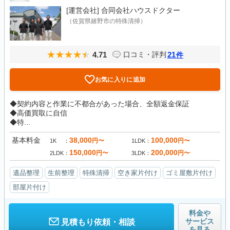
[運営会社]
合同会社ハウスドクター
（佐賀県嬉野市の特殊清掃）
4.71
21
口コミ・評判
件
お気に入りに追加
◆契約内容と作業に不都合があった場合、全額返金保証
◆高価買取に自信
◆特...
基本料金
38,000
100,000
円〜
円〜
1K
1LDK
150,000
200,000
円〜
円〜
2LDK
3LDK
遺品整理
生前整理
特殊清掃
空き家片付け
ゴミ屋敷片付け
部屋片付け
料金や
サービス
見積もり依頼・相談
を見る