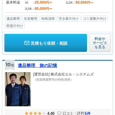
基本料金
25,000
50,000
円〜
円〜
1K
1LDK
80,000
円〜
2LDK
遺品整理
生前整理
特殊清掃
空き家片付け
ゴミ屋敷片付け
部屋片付け
料金や
サービス
見積もり依頼・相談
を見る
10
位
遺品整理 旅の記憶
[運営会社]
株式会社エル・システムズ
（佐賀県嬉野市の特殊清掃）
4.40
5
口コミ・評判
件