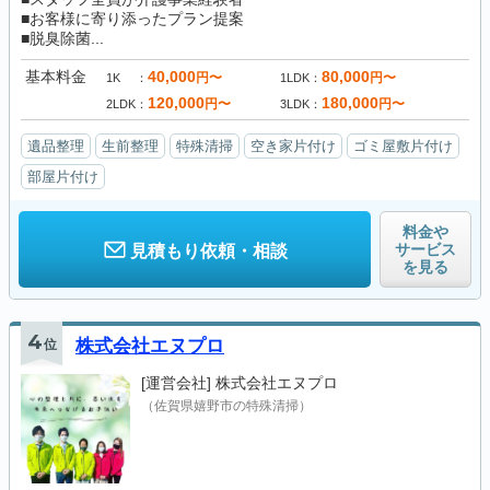
■お客様に寄り添ったプラン提案
■脱臭除菌...
基本料金
40,000
80,000
円〜
円〜
1K
1LDK
120,000
180,000
円〜
円〜
2LDK
3LDK
遺品整理
生前整理
特殊清掃
空き家片付け
ゴミ屋敷片付け
部屋片付け
料金や
サービス
見積もり依頼・相談
を見る
4
位
株式会社エヌプロ
[運営会社]
株式会社エヌプロ
（佐賀県嬉野市の特殊清掃）