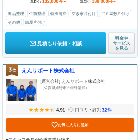
132,000
188,000
円〜
円〜
2LDK
3LDK
遺品整理
生前整理
特殊清掃
空き家片付け
ゴミ屋敷片付け
その他
部屋片付け
料金や
サービス
見積もり依頼・相談
を見る
3
位
えんサポート株式会社
[運営会社]
えんサポート株式会社
（佐賀県嬉野市の特殊清掃）
4.91
32
口コミ・評判
件
お気に入りに追加
■スタッフ全員が介護事業経験者