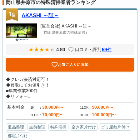
岡山県井原市の特殊清掃業者ランキング
1
位
AKASHI ～証～
[運営会社]
AKASHI ～証～
（岡山県井原市の特殊清掃）
4.80
59
口コミ・評判
件
お気に入りに追加
◆クレカ決済対応可！
◆買取にてお値引き！
■年間作業300件
◆リフォー...
基本料金
30,000
50,000
円〜
円〜
1K
1LDK
70,000
100,000
円〜
円〜
2LDK
3LDK
遺品整理
生前整理
特殊清掃
空き家片付け
ゴミ屋敷片付け
部屋片付け