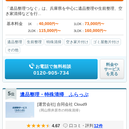
「遺品整理つなぐ」は、兵庫県を中心に遺品整理や生前整理、空
き家清掃などを行...
基本料金
40,000
73,000
円〜
円〜
1K
1LDK
115,000
160,000
円〜
円〜
2LDK
3LDK
遺品整理
生前整理
特殊清掃
空き家片付け
ゴミ屋敷片付け
その他
料金や
お電話で無料相談
サービス
0120-905-734
を見る
5
位
遺品整理・特殊清掃 ふらっぷ
[運営会社]
合同会社 Cloud9
（岡山県井原市の特殊清掃）
4.67
12
口コミ・評判
件