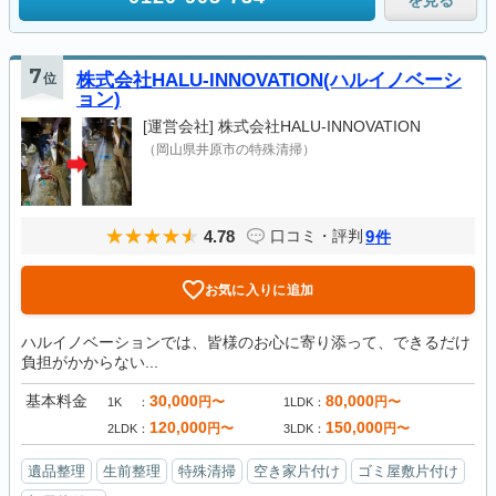
を見る
7
位
株式会社HALU-INNOVATION(ハルイノベーシ
ョン)
[運営会社]
株式会社HALU-INNOVATION
（岡山県井原市の特殊清掃）
4.78
9
口コミ・評判
件
お気に入りに追加
ハルイノベーションでは、皆様のお心に寄り添って、できるだけ
負担がかからない...
基本料金
30,000
80,000
円〜
円〜
1K
1LDK
120,000
150,000
円〜
円〜
2LDK
3LDK
遺品整理
生前整理
特殊清掃
空き家片付け
ゴミ屋敷片付け