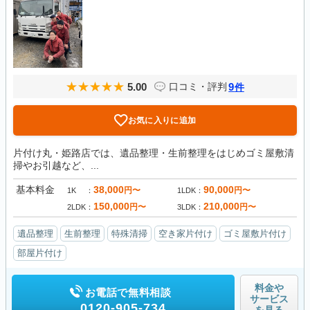
5.00
9
口コミ・評判
件
お気に入りに追加
片付け丸・姫路店では、遺品整理・生前整理をはじめゴミ屋敷清
掃やお引越など、...
基本料金
38,000
90,000
円〜
円〜
1K
1LDK
150,000
210,000
円〜
円〜
2LDK
3LDK
遺品整理
生前整理
特殊清掃
空き家片付け
ゴミ屋敷片付け
部屋片付け
料金や
お電話で無料相談
サービス
0120-905-734