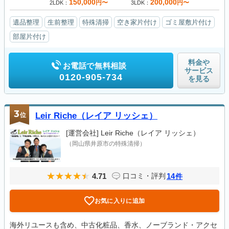
150,000
200,000
円〜
円〜
2LDK
3LDK
遺品整理
生前整理
特殊清掃
空き家片付け
ゴミ屋敷片付け
部屋片付け
料金や
お電話で無料相談
サービス
0120-905-734
を見る
3
位
Leir Riche（レイア リッシェ）
[運営会社]
Leir Riche（レイア リッシェ）
（岡山県井原市の特殊清掃）
4.71
14
口コミ・評判
件
お気に入りに追加
海外リユースも含め、中古化粧品、香水、ノーブランド・アクセ