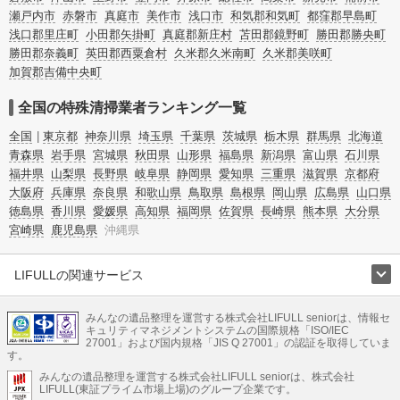
瀬戸内市
赤磐市
真庭市
美作市
浅口市
和気郡和気町
都窪郡早島町
浅口郡里庄町
小田郡矢掛町
真庭郡新庄村
苫田郡鏡野町
勝田郡勝央町
勝田郡奈義町
英田郡西粟倉村
久米郡久米南町
久米郡美咲町
加賀郡吉備中央町
全国の特殊清掃業者ランキング一覧
全国
東京都
神奈川県
埼玉県
千葉県
茨城県
栃木県
群馬県
北海道
青森県
岩手県
宮城県
秋田県
山形県
福島県
新潟県
富山県
石川県
福井県
山梨県
長野県
岐阜県
静岡県
愛知県
三重県
滋賀県
京都府
大阪府
兵庫県
奈良県
和歌山県
鳥取県
島根県
岡山県
広島県
山口県
徳島県
香川県
愛媛県
高知県
福岡県
佐賀県
長崎県
熊本県
大分県
宮崎県
鹿児島県
沖縄県
LIFULLの関連サービス
LIFULLのサービス
みんなの遺品整理を運営する株式会社LIFULL seniorは、情報セ
不動産・住宅
引越し
老人ホーム
地方創生
ママの就労支援
キュリティマネジメントシステムの国際規格「ISO/IEC
不動産クラウドファンディング
遺品整理
老後の暮らし情報
27001」および国内規格「JIS Q 27001」の認証を取得していま
農業技術
す。
みんなの遺品整理を運営する株式会社LIFULL seniorは、株式会社
LIFULL HOME'Sのサービス
LIFULL(東証プライム市場上場)のグループ企業です。