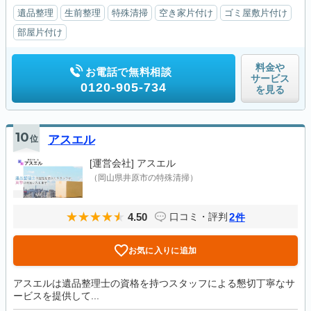
遺品整理
生前整理
特殊清掃
空き家片付け
ゴミ屋敷片付け
部屋片付け
料金や
お電話で無料相談
サービス
0120-905-734
を見る
10
位
アスエル
[運営会社]
アスエル
（岡山県井原市の特殊清掃）
4.50
2
口コミ・評判
件
お気に入りに追加
アスエルは遺品整理士の資格を持つスタッフによる懇切丁寧なサ
ービスを提供して...