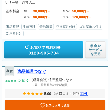
サリー等、通常の...
基本料金
30,000
50,000
円〜
円〜
1K
1LDK
90,000
120,000
円〜
円〜
2LDK
3LDK
遺品整理
生前整理
特殊清掃
空き家片付け
ゴミ屋敷片付け
部屋片付け
料金や
お電話で無料相談
サービス
0120-905-734
を見る
4
位
遺品整理つなぐ
[運営会社]
遺品整理つなぐ
（岡山県井原市の特殊清掃）
5.00
11
口コミ・評判
件
お気に入りに追加