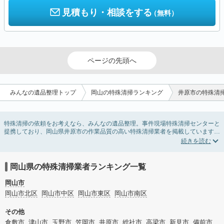
見積もり・相談をする
（無料）
ページの先頭へ
みんなの遺品整理トップ
岡山の特殊清掃ランキング
井原市の特殊清
特殊清掃の依頼をお考えなら、みんなの遺品整理。事件現場特殊清掃センターと
提携しており、岡山県井原市の作業品質の高い特殊清掃業者を掲載しています。
孤独死・孤立死に伴う不用品の処分・回収・引き取りから、事件・事故・自殺現
場などの血液や体液の除去、ハエやウジなどの害虫駆除まで対応しています。岡
山県井原市の特殊清掃の料金相場情報だけで業者を決められない場合はリフォー
ムによる原状回復・オゾン脱臭機による腐敗臭などの臭いの脱臭・消臭サービス
岡山県の特殊清掃業者ランキング一覧
など絞り込み条件を利用し検索してみましょう。
また故人のご遺族だけでなく不動産管理会社様やオーナー様(賃貸家主様)、行政
岡山市
のご担当者様でも相談できます。
岡山市北区
岡山市中区
岡山市東区
岡山市南区
その他
倉敷市
津山市
玉野市
笠岡市
井原市
総社市
高梁市
新見市
備前市