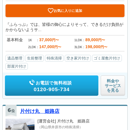
お気に入りに追加
『ふらっぷ』では、皆様の御心によりそって、できるだけ負担が
かからないようサ...
基本料金
37,000
89,000
円〜
円〜
1K
1LDK
147,000
198,000
円〜
円〜
2LDK
3LDK
遺品整理
生前整理
特殊清掃
空き家片付け
ゴミ屋敷片付け
部屋片付け
料金や
お電話で無料相談
サービス
0120-905-734
を見る
6
位
片付け丸 姫路店
[運営会社]
片付け丸 姫路店
（岡山県井原市の特殊清掃）