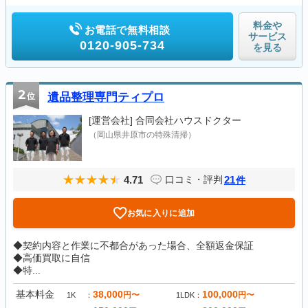
料金や
お電話で無料相談
サービス
0120-905-734
を見る
2
位
遺品整理専門ティプロ
[運営会社]
合同会社ハウスドクター
（岡山県井原市の特殊清掃）
4.71
21
口コミ・評判
件
お気に入りに追加
◆契約内容と作業に不都合があった場合、全額返金保証
◆高価買取に自信
◆特...
基本料金
38,000
100,000
円〜
円〜
1K
1LDK