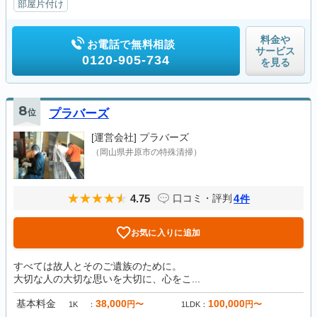
部屋片付け
料金や
お電話で無料相談
サービス
0120-905-734
を見る
8
位
プラバーズ
[運営会社]
プラバーズ
（岡山県井原市の特殊清掃）
4.75
4
口コミ・評判
件
お気に入りに追加
すべては故人とそのご遺族のために。
大切な人の大切な思いを大切に、心をこ...
基本料金
38,000
100,000
円〜
円〜
1K
1LDK