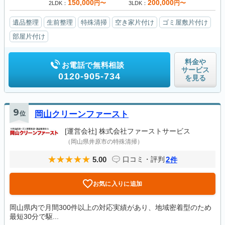
150,000
200,000
円〜
円〜
2LDK
3LDK
遺品整理
生前整理
特殊清掃
空き家片付け
ゴミ屋敷片付け
部屋片付け
料金や
お電話で無料相談
サービス
0120-905-734
を見る
9
位
岡山クリーンファースト
[運営会社]
株式会社ファーストサービス
（岡山県井原市の特殊清掃）
5.00
2
口コミ・評判
件
お気に入りに追加
岡山県内で月間300件以上の対応実績があり、地域密着型のため
最短30分で駆...