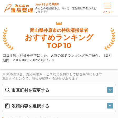
8
おかげさまで
周年
みんなの遺品整理は、片付け・遺品整理業者の検索
サイトです
メニュー
岡山県井原市の
特殊清掃業者
おすすめランキング
10
TOP
口コミ数・評価を基準にした、人気の業者ランキングをご紹介。（集計
期間：2017/10/1〜
2026/08/07
）
※
※ 同率の場合、対応可能サービスなどを加味して順位を算出します
集計タイミングで、順位が変動する場合があります
市区町村を変更する
依頼内容を選択する