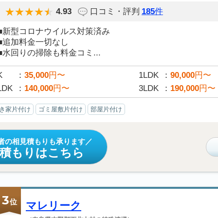
4.93
口コミ・評判
185
件
■新型コロナウイルス対策済み
■追加料金一切なし
■水回りの掃除も料金コミ...
K
35,000
円〜
1LDK
90,000
円〜
LDK
140,000
円〜
3LDK
190,000
円〜
き家片付け
ゴミ屋敷片付け
部屋片付け
者の相見積もりも承ります
見積もりはこちら
3
位
マレリーク