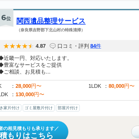
6
位
関西遺品整理サービス
（奈良県吉野郡下北山村の特殊清掃）
4.87
口コミ・評判
84
件
◆近畿一円、対応いたします。
◆豊富なサービスをご提供
◆ご相談、お見積も...
K
28,000
円〜
1LDK
80,000
円〜
LDK
130,000
円〜
き家片付け
ゴミ屋敷片付け
部屋片付け
者の相見積もりも承ります
見積もりはこちら