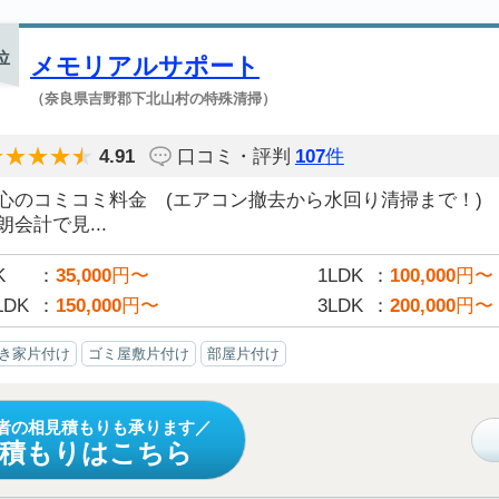
位
メモリアルサポート
（奈良県吉野郡下北山村の特殊清掃）
4.91
口コミ・評判
107
件
安心のコミコミ料金 (エアコン撤去から水回り清掃まで！)
朗会計で見...
K
35,000
円〜
1LDK
100,000
円〜
LDK
150,000
円〜
3LDK
200,000
円〜
き家片付け
ゴミ屋敷片付け
部屋片付け
者の相見積もりも承ります
見積もりはこちら