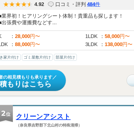
4.92
口コミ・評判
484
件
■業界初！ヒアリングシート体制！貴重品も探します！
■出張費や運搬費などす...
K
28,000
円〜
1LDK
58,000
円〜
LDK
88,000
円〜
3LDK
138,000
円〜
き家片付け
ゴミ屋敷片付け
部屋片付け
者の相見積もりも承ります
見積もりはこちら
2
位
クリーンアシスト
（奈良県吉野郡下北山村の特殊清掃）