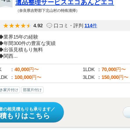
遺品整理サービスエコあんどエコ
（奈良県吉野郡下北山村の特殊清掃）
4.92
口コミ・評判
114
件
◆業界15年の経験
◆年間300件の豊富な実績
◆出張見積もり無料
◆関西...
K
40,000
円〜
1LDK
70,000
円〜
LDK
100,000
円〜
3LDK
150,000
円〜
き家片付け
部屋片付け
者の相見積もりも承ります
見積もりはこちら