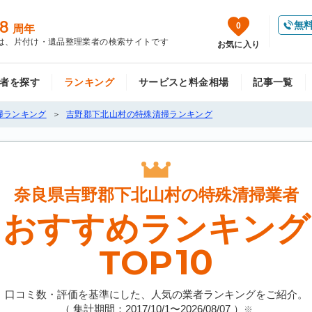
8
無
0
周年
は、片付け・遺品整理業者の検索サイトです
お気に入り
者を探す
ランキング
サービスと料金相場
記事一覧
掃ランキング
吉野郡下北山村の特殊清掃ランキング
奈良県吉野郡下北山村の
特殊清掃業者
おすすめランキング
10
TOP
口コミ数・評価を基準にした、人気の業者ランキングをご紹介。
（ 集計期間：2017/10/1〜
2026/08/07
）
※