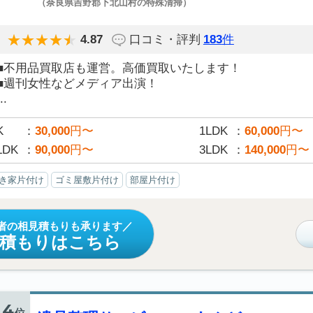
（奈良県吉野郡下北山村の特殊清掃）
4.87
口コミ・評判
183
件
■不用品買取店も運営。高価買取いたします！
■週刊女性などメディア出演！
..
K
30,000
円〜
1LDK
60,000
円〜
LDK
90,000
円〜
3LDK
140,000
円〜
き家片付け
ゴミ屋敷片付け
部屋片付け
者の相見積もりも承ります
見積もりはこちら
4
位