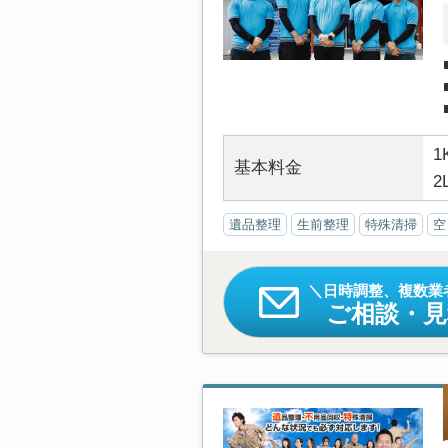
1
基本料金
2
遺品整理
生前整理
特殊清掃
空
日時調整、複数業
ご相談・