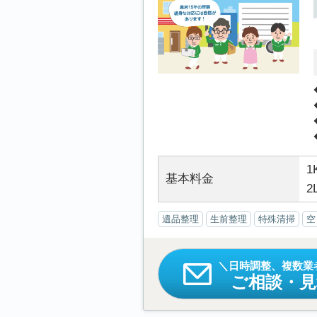
1
基本料金
2
遺品整理
生前整理
特殊清掃
空
日時調整、複数業
ご相談・