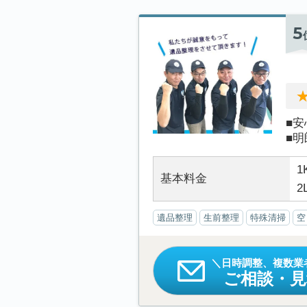
5
■
■明
1
基本料金
2
遺品整理
生前整理
特殊清掃
空
日時調整、複数業
ご相談・