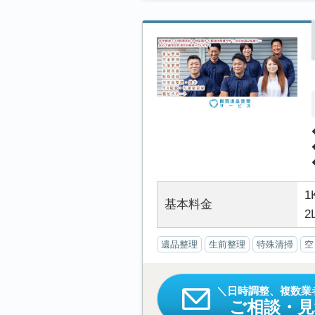
1
基本料金
2
遺品整理
生前整理
特殊清掃
空
日時調整、複数業
ご相談・