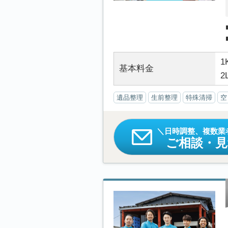
1
基本料金
2
遺品整理
生前整理
特殊清掃
空
日時調整、複数業
ご相談・